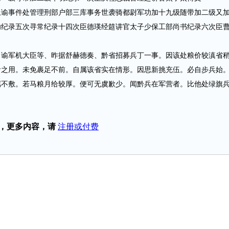
事件处管理刑部户部三库事务世袭骑都尉军功加十九级随带加二级又
功纪录五次寻常纪录十四次臣德瑛经筵讲官太子少保工部尚书纪录六次臣
军机大臣等、昨据舒赫德奏、黔省招募兵丁一事。因该处粮价较滇省
食之用。未免裹足不前。自属该省实在情形。因思新挑充伍。必自步兵始
属不敷。若马粮月给较厚。便可无虞歉少。闻黔兵在军营者。比他处绿旗
，更多内容，请
注册或付费