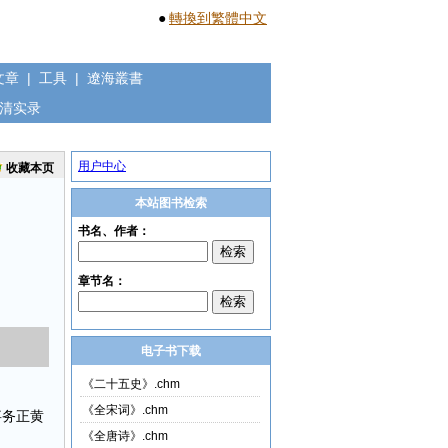
●
轉換到繁體中文
文章
|
工具
|
遼海叢書
清实录
用户中心
收藏本页
本站图书检索
电子书下载
《二十五史》.chm
《全宋词》.chm
事务正黄
《全唐诗》.chm