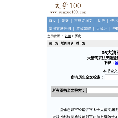
首页
|
先秦
|
古典诗词文
|
历史
|
传记
臺灣文獻叢刊
|
道藏繁體
|
大藏经
|
中
您的位置 ：
首页
>
历史
前一篇
返回目录
后一篇
06大
大清高宗法天隆运
下载：
0
本书全文
监修总裁官经筵讲官太子太傅文渊阁大
旗满洲都统世袭骑都尉军功加七级随带