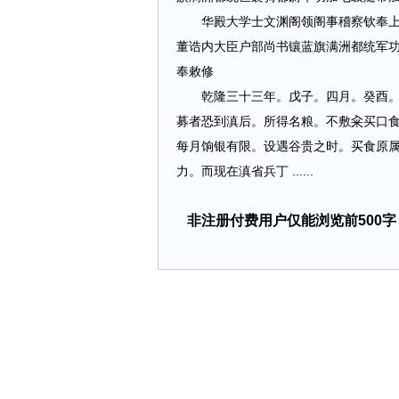
华殿大学士文渊阁领阁事稽察钦奉上谕
董诰内大臣户部尚书镶蓝旗满洲都统军
奉敕修
乾隆三十三年。戊子。四月。癸酉。谕
募者恐到滇后。所得名粮。不敷籴买口
每月饷银有限。设遇谷贵之时。买食原
力。而现在滇省兵丁 ......
非注册付费用户仅能浏览前500字