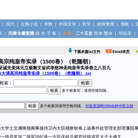
|
现代
|
古典小说
|
术数
|
外国文学
|
哲学
|
經典繁體
|
佛教
|
医
|
四庫全書繁體
經
史
子
集
|
专题：
二十五史
简体
繁体
|
明实录
|
下载本篇txt文件
Email本页
清高宗纯皇帝实录（1500卷）（乾隆朝）
至诚先觉体元立极敷文奋武孝慈神圣纯皇帝实录卷之八百九
6大清高宗纯皇帝实录（1500卷）（乾隆朝）.txt
检索：
学士文渊阁领阁事领侍卫内大臣稽察钦奉上谕事件处管理史部理藩院
加一级寻常加二级军功纪录一次臣庆桂总裁官经筵讲官太子太傅文