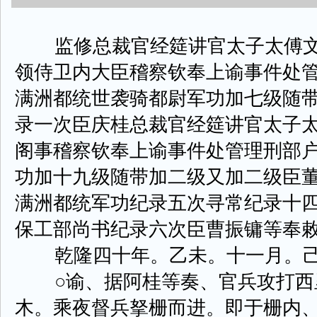
监修总裁官经筵讲官太子太傅文
领侍卫内大臣稽察钦奉上谕事件处
满洲都统世袭骑都尉军功加七级随
录一次臣庆桂总裁官经筵讲官太子
阁事稽察钦奉上谕事件处管理刑部
功加十九级随带加二级又加二级臣
满洲都统军功纪录五次寻常纪录十
保工部尚书纪录六次臣曹振镛等奉
乾隆四十年。乙未。十一月。己
○谕、据阿桂等奏、官兵攻打西
木。乘夜督兵拏栅而进。即于栅内