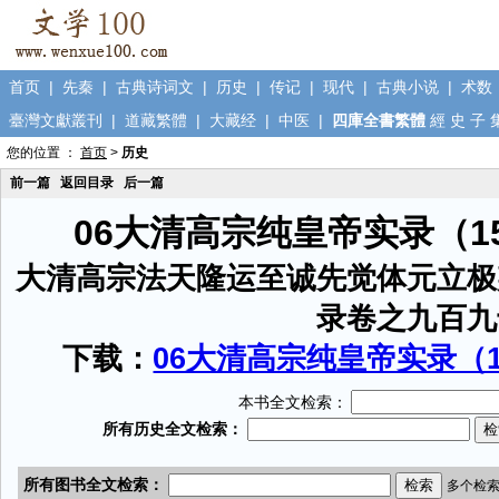
首页
|
先秦
|
古典诗词文
|
历史
|
传记
|
现代
|
古典小说
|
术数
臺灣文獻叢刊
|
道藏繁體
|
大藏经
|
中医
|
四庫全書繁體
經
史
子
您的位置 ：
首页
>
历史
前一篇
返回目录
后一篇
06大清高宗纯皇帝实录（1
大清高宗法天隆运至诚先觉体元立极
录卷之九百九
下载：
06大清高宗纯皇帝实录（15
本书全文检索：