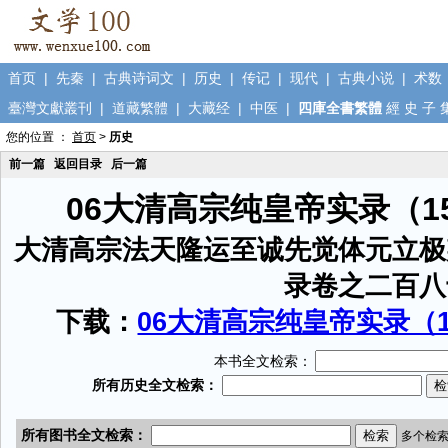
首页
|
先秦
|
古典诗词文
|
历史
|
传记
|
现代
|
古典小说
|
术数
臺灣文獻叢刊
|
道藏繁體
|
大藏经
|
中医
|
四庫全書繁體
經
史
子
您的位置 ：
首页
>
历史
前一篇
返回目录
后一篇
06大清高宗纯皇帝实录（1
大清高宗法天隆运至诚先觉体元立极
录卷之二百八
下载：
06大清高宗纯皇帝实录（15
本书全文检索：