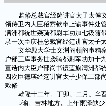
监修总裁官经筵讲官太子太傅文
领侍卫内大臣稽察钦奉上谕事件处
满洲都统世袭骑都尉军功加七级随
录一次臣庆桂总裁官经筵讲官太子
文华殿大学士文渊阁领阁事稽察
户部三库事务世袭骑都尉军功加十
董诰内大臣户部尚书镶蓝旗满洲都
四次臣德瑛经筵讲官太子少保工部
敕修
乾隆十二年。丁卯。二月。辛酉
○谕、吉林地方。上年雨泽缺少