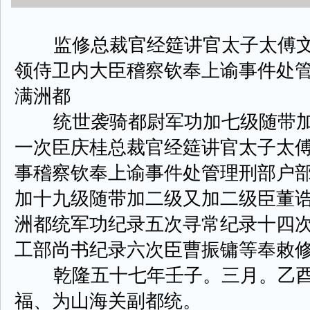
监修总裁官经筵讲官太子太傅文
领侍卫内大臣稽察钦奉上谕事件处
满洲都
统世袭骑都尉军功加七级随带加
一次臣庆桂总裁官经筵讲官太子太
事稽察钦奉上谕事件处管理刑部户
加十九级随带加二级又加二级臣董
洲都统军功纪录五次寻常纪录十四
工部尚书纪录六次臣曹振镛等奉敕
乾隆五十七年壬子。三月。乙酉
福、为山海关副都统。