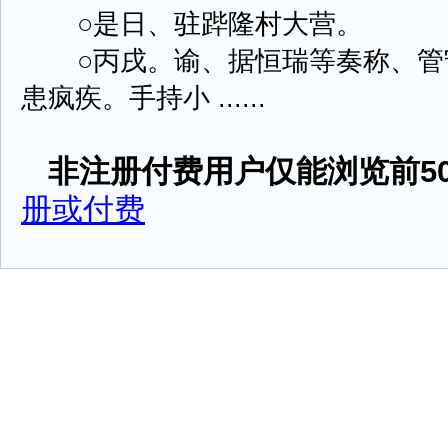
○是日、驻跸隆村大营。
○丙戌。谕、据恒瑞等奏称、管
患疯疾。手持小 ......
非注册付费用户仅能浏览前50
册或付费