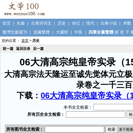
首页
|
先秦
|
古典诗词文
|
历史
|
传记
|
现代
|
古典小说
|
术数
臺灣文獻叢刊
|
道藏繁體
|
大藏经
|
中医
|
四庫全書繁體
經
史
子
您的位置 ：
首页
>
历史
前一篇
返回目录
后一篇
06大清高宗纯皇帝实录（1
大清高宗法天隆运至诚先觉体元立极
录卷之一千三百
下载：
06大清高宗纯皇帝实录（15
本书全文检索：