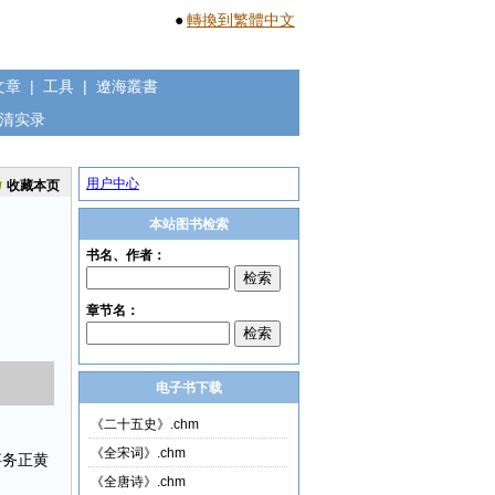
●
轉換到繁體中文
文章
|
工具
|
遼海叢書
清实录
用户中心
收藏本页
本站图书检索
电子书下载
《二十五史》.chm
《全宋词》.chm
事务正黄
《全唐诗》.chm