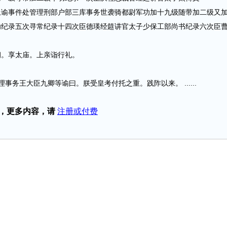
事件处管理刑部户部三库事务世袭骑都尉军功加十九级随带加二级又
功纪录五次寻常纪录十四次臣德瑛经筵讲官太子少保工部尚书纪录六次臣
。享太庙。上亲诣行礼。
王大臣九卿等谕曰。朕受皇考付托之重。践阼以来。 ......
，更多内容，请
注册或付费