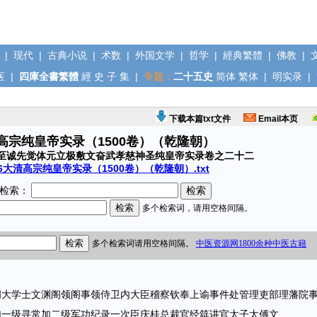
|
现代
|
古典小说
|
术数
|
外国文学
|
哲学
|
經典繁體
|
佛教
|
医
|
四庫全書繁體
經
史
子
集
|
专题：
二十五史
简体
繁体
|
明实录
|
下载本篇txt文件
Email本页
清高宗纯皇帝实录（1500卷）（乾隆朝）
至诚先觉体元立极敷文奋武孝慈神圣纯皇帝实录卷之二十二
6大清高宗纯皇帝实录（1500卷）（乾隆朝）.txt
检索：
学士文渊阁领阁事领侍卫内大臣稽察钦奉上谕事件处管理吏部理藩院
加一级寻常加二级军功纪录一次臣庆桂总裁官经筵讲官太子太傅文