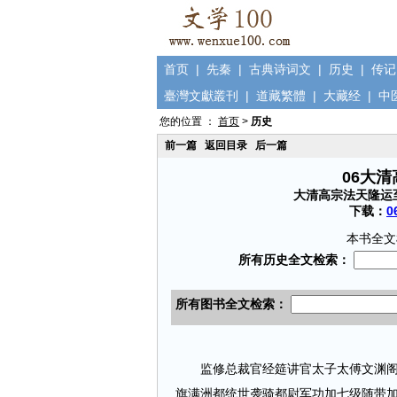
首页
|
先秦
|
古典诗词文
|
历史
|
传记
臺灣文獻叢刊
|
道藏繁體
|
大藏经
|
中
您的位置 ：
首页
>
历史
前一篇
返回目录
后一篇
06大
大清高宗法天隆运
下载：
0
本书全文
监修总裁官经筵讲官太子太傅文渊阁大
旗满洲都统世袭骑都尉军功加七级随带