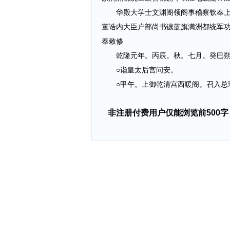
华殿大学士文渊阁领阁事稽察钦奉上谕
董诰内大臣户部尚书镶蓝旗满洲都统军
奉敕修
乾隆元年。丙辰。秋。七月。癸巳朔
○诣皇太后宫问安。
○甲午。上御乾清宫西暖阁。召入总理事务
非注册付费用户仅能浏览前500字