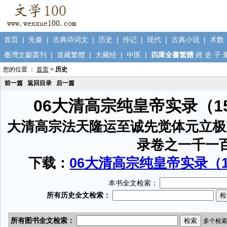
首页
|
先秦
|
古典诗词文
|
历史
|
传记
|
现代
|
古典小说
|
术数
臺灣文獻叢刊
|
道藏繁體
|
大藏经
|
中医
|
四庫全書繁體
經
史
子
您的位置 ：
首页
>
历史
前一篇
返回目录
后一篇
06大清高宗纯皇帝实录（1
大清高宗法天隆运至诚先觉体元立极
录卷之一千一
下载：
06大清高宗纯皇帝实录（15
本书全文检索：