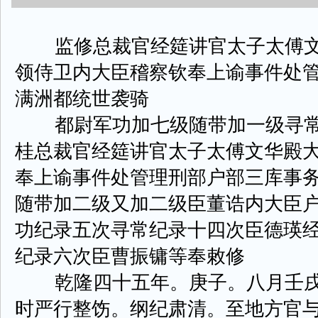
监修总裁官经筵讲官太子太傅文
领侍卫内大臣稽察钦奉上谕事件处
满洲都统世袭骑
都尉军功加七级随带加一级寻常
桂总裁官经筵讲官太子太傅文华殿
奉上谕事件处管理刑部户部三库事
随带加二级又加二级臣董诰内大臣
功纪录五次寻常纪录十四次臣德瑛
纪录六次臣曹振镛等奉敕修
乾隆四十五年。庚子。八月壬戌
时严行整饬。纲纪肃清。至地方官