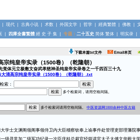
|
现代
|
古典小说
|
术数
|
外国文学
|
哲学
|
經典繁體
|
佛教
|
医
|
四庫全書繁體
經
史
子
集
|
专题：
二十五史
简体
繁体
|
明实录
|
下载本篇txt文件
Email本页
清高宗纯皇帝实录（1500卷）（乾隆朝）
先觉体元立极敷文奋武孝慈神圣纯皇帝实录卷之一千四百三十九
6大清高宗纯皇帝实录（1500卷）（乾隆朝）.txt
检索：
学士文渊阁领阁事领侍卫内大臣稽察钦奉上谕事件处管理吏部理藩院
加一级寻常加二级军功纪录一次臣庆桂总裁官经筵讲官太子太傅文华殿大