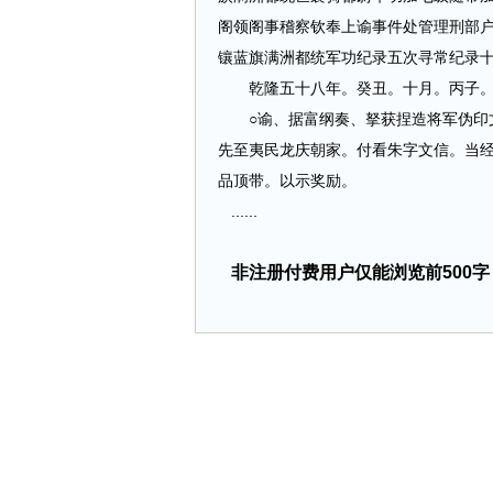
阁领阁事稽察钦奉上谕事件处管理刑部
镶蓝旗满洲都统军功纪录五次寻常纪录
乾隆五十八年。癸丑。十月。丙子。
○谕、据富纲奏、拏获捏造将军伪印文
先至夷民龙庆朝家。付看朱字文信。当
品顶带。以示奖励。
......
非注册付费用户仅能浏览前500字