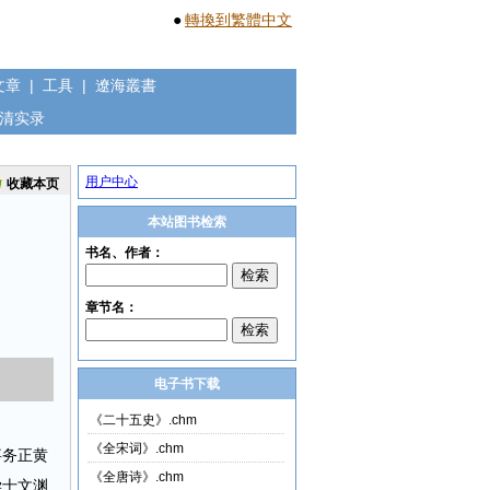
●
轉換到繁體中文
文章
|
工具
|
遼海叢書
清实录
用户中心
收藏本页
本站图书检索
电子书下载
《二十五史》.chm
《全宋词》.chm
事务正黄
《全唐诗》.chm
学士文渊