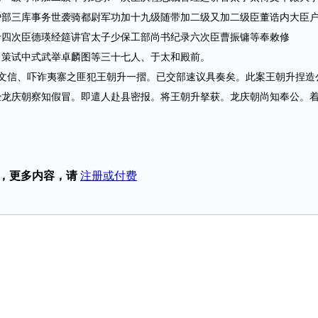
户部三库事务世袭骑都尉军功加十九级随带加二级又加二级臣董诰内大臣
十四次臣德瑛经筵讲官太子少保工部尚书纪录六次臣曹振镛等奉敕修
策试中式武举卓麟图等三十七人、于太和殿前。
信、吓诈夷寨之匪犯王朝升一摺。已交部速议具奏矣。此案王朝升捏造
经龙庆朝察知假冒。即遣人赴县密报。将王朝升拏获。龙庆朝尚知奉公。
，更多内容，请
注册或付费