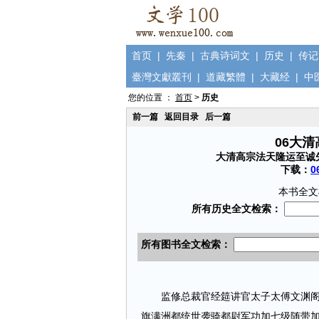
首页
|
先秦
|
古典诗词文
|
历史
|
传记
臺灣文獻叢刊
|
道藏繁體
|
大藏经
|
中
您的位置 ：
首页
>
历史
前一篇
返回目录
后一篇
06大
大清高宗法天隆运至诚
下载：
0
本书全文
监修总裁官经筵讲官太子太傅文渊阁大
旗满洲都统世袭骑都尉军功加七级随带