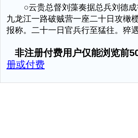
○云贵总督刘藻奏据总兵刘德成
九龙江一路破贼营一座二十日攻橄
报称。二十一日官兵行至猛往。猝遇莽匪由
非注册付费用户仅能浏览前50
册或付费