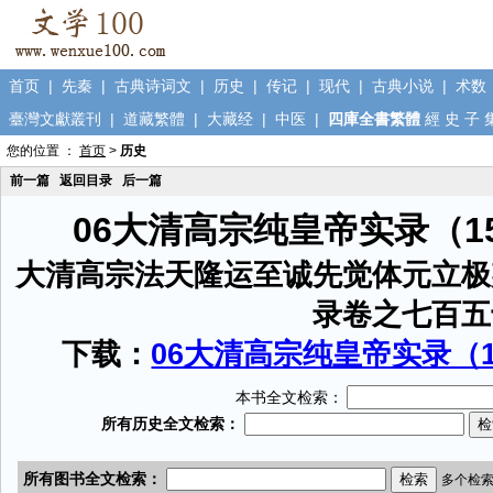
首页
|
先秦
|
古典诗词文
|
历史
|
传记
|
现代
|
古典小说
|
术数
臺灣文獻叢刊
|
道藏繁體
|
大藏经
|
中医
|
四庫全書繁體
經
史
子
您的位置 ：
首页
>
历史
前一篇
返回目录
后一篇
06大清高宗纯皇帝实录（1
大清高宗法天隆运至诚先觉体元立极
录卷之七百五
下载：
06大清高宗纯皇帝实录（15
本书全文检索：