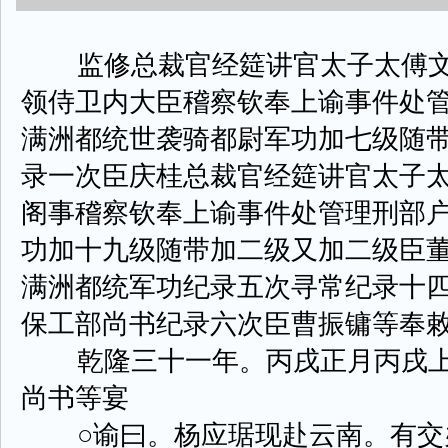
监修总裁官经筵讲官太子太傅文
领侍卫内大臣稽察钦奉上谕事件处
满洲都统世袭骑都尉军功加七级随
录一次臣庆桂总裁官经筵讲官太子
阁事稽察钦奉上谕事件处管理刑部
功加十九级随带加二级又加二级臣
满洲都统军功纪录五次寻常纪录十
保工部尚书纪录六次臣曹振镛等奉
乾隆三十一年。丙戌正月丙戌上
尚书等宴
○谕曰。杨应琚现赴云南。有交