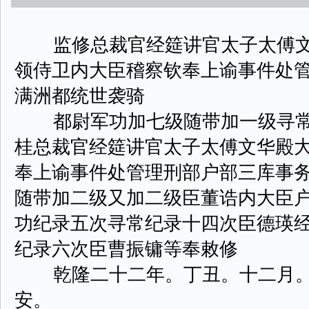
监修总裁官经筵讲官太子太傅文
领侍卫内大臣稽察钦奉上谕事件处
满洲都统世袭骑
都尉军功加七级随带加一级寻常
桂总裁官经筵讲官太子太傅文华殿
奉上谕事件处管理刑部户部三库事
随带加二级又加二级臣董诰内大臣
功纪录五次寻常纪录十四次臣德瑛
纪录六次臣曹振镛等奉敕修
乾隆二十二年。丁丑。十二月。
安。