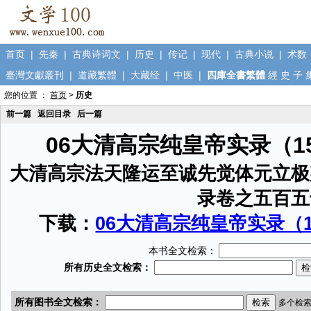
首页
|
先秦
|
古典诗词文
|
历史
|
传记
|
现代
|
古典小说
|
术数
臺灣文獻叢刊
|
道藏繁體
|
大藏经
|
中医
|
四庫全書繁體
經
史
子
您的位置 ：
首页
>
历史
前一篇
返回目录
后一篇
06大清高宗纯皇帝实录（1
大清高宗法天隆运至诚先觉体元立极
录卷之五百五
下载：
06大清高宗纯皇帝实录（15
本书全文检索：