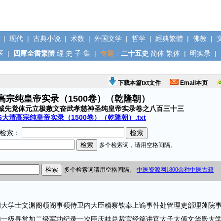
|
现代
|
古典小说
|
术数
|
外国文学
|
哲学
|
經典繁體
|
佛教
|
医
|
四庫全書繁體
經
史
子
集
|
专题：
二十五史
简体
繁体
|
明实录
|
下载本篇txt文件
Email本页
清高宗纯皇帝实录（1500卷）（乾隆朝）
诚先觉体元立极敷文奋武孝慈神圣纯皇帝实录卷之八百三十三
6大清高宗纯皇帝实录（1500卷）（乾隆朝）.txt
检索：
学士文渊阁领阁事领侍卫内大臣稽察钦奉上谕事件处管理吏部理藩院
加一级寻常加二级军功纪录一次臣庆桂总裁官经筵讲官太子太傅文华殿大