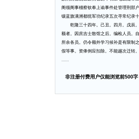
阁领阁事稽察钦奉上谕事件处管理刑部
镶蓝旗满洲都统军功纪录五次寻常纪录
乾隆三十四年。己丑。四月。戊辰。谕
额者。因庶吉士散馆之后。编检人员。
所余各员。仍令额外学习候补是有限制
假等事。资俸例应扣除。不能越次迁转
......
非注册付费用户仅能浏览前500字