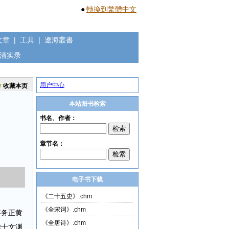
●
轉換到繁體中文
文章
|
工具
|
遼海叢書
清实录
用户中心
收藏本页
本站图书检索
电子书下载
《二十五史》.chm
《全宋词》.chm
事务正黄
《全唐诗》.chm
学士文渊