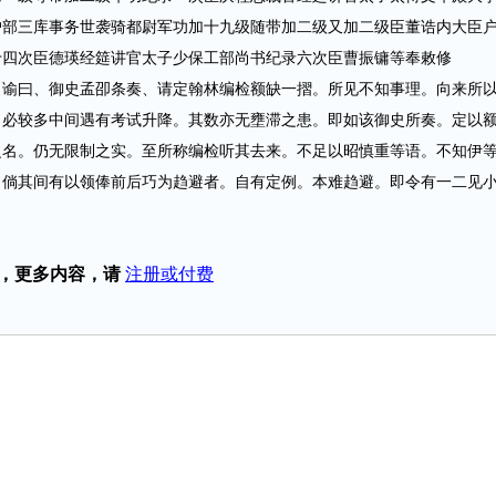
户部三库事务世袭骑都尉军功加十九级随带加二级又加二级臣董诰内大臣
十四次臣德瑛经筵讲官太子少保工部尚书纪录六次臣曹振镛等奉敕修
曰、御史孟卲条奏、请定翰林编检额缺一摺。所见不知事理。向来所
自必较多中间遇有考试升降。其数亦无壅滞之患。即如该御史所奏。定以
之名。仍无限制之实。至所称编检听其去来。不足以昭慎重等语。不知伊
。倘其间有以领俸前后巧为趋避者。自有定例。本难趋避。即令有一二见
，更多内容，请
注册或付费