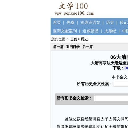
首页
|
先秦
|
古典诗词文
|
历史
|
传记
臺灣文獻叢刊
|
道藏繁體
|
大藏经
|
中
您的位置 ：
首页
>
历史
前一篇
返回目录
后一篇
06大
大清高宗法天隆运至
下载：
0
本书全文
监修总裁官经筵讲官太子太傅文渊阁大
旗满洲都统世袭骑都尉军功加七级随带