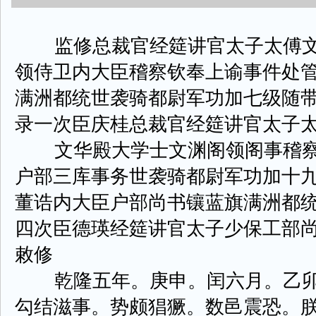
监修总裁官经筵讲官太子太傅文
领侍卫内大臣稽察钦奉上谕事件处
满洲都统世袭骑都尉军功加七级随
录一次臣庆桂总裁官经筵讲官太子
文华殿大学士文渊阁领阁事稽察
户部三库事务世袭骑都尉军功加十
董诰内大臣户部尚书镶蓝旗满洲都
四次臣德瑛经筵讲官太子少保工部
敕修
乾隆五年。庚申。闰六月。乙卯
勾结滋事。势颇猖獗。数邑震恐。