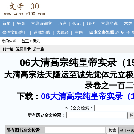
首页
|
先秦
|
古典诗词文
|
历史
|
传记
|
现代
|
古典小说
|
术数
臺灣文獻叢刊
|
道藏繁體
|
大藏经
|
中医
|
四庫全書繁體
經
史
子
您的位置 ：
首页
>
历史
前一篇
返回目录
后一篇
06大清高宗纯皇帝实录（1
大清高宗法天隆运至诚先觉体元立极
录卷之一百二
下载：
06大清高宗纯皇帝实录（15
本书全文检索：