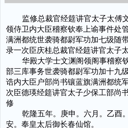
监修总裁官经筵讲官太子太傅文
领侍卫内大臣稽察钦奉上谕事件处
满洲都统世袭骑都尉军功加七级随
录一次臣庆桂总裁官经筵讲官太子
华殿大学士文渊阁领阁事稽察钦
部三库事务世袭骑都尉军功加十九
诰内大臣户部尚书镶蓝旗满洲都统
次臣德瑛经筵讲官太子少保工部尚
修
乾隆五年。庚申。六月。乙酉。
安。奉皇太后御长春仙馆。