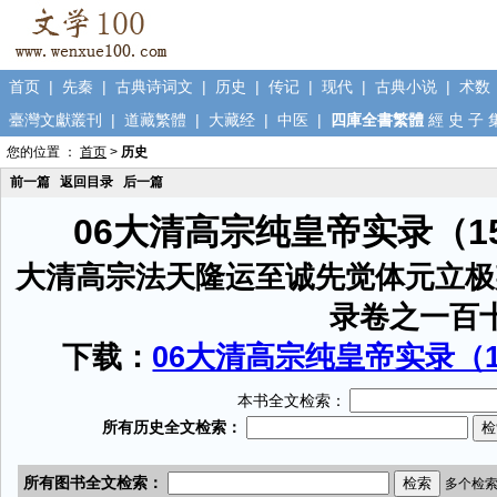
首页
|
先秦
|
古典诗词文
|
历史
|
传记
|
现代
|
古典小说
|
术数
臺灣文獻叢刊
|
道藏繁體
|
大藏经
|
中医
|
四庫全書繁體
經
史
子
您的位置 ：
首页
>
历史
前一篇
返回目录
后一篇
06大清高宗纯皇帝实录（1
大清高宗法天隆运至诚先觉体元立极
录卷之一百
下载：
06大清高宗纯皇帝实录（15
本书全文检索：