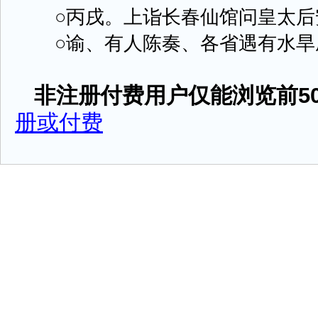
○丙戌。上诣长春仙馆问皇太后
○谕、有人陈奏、各省遇有水旱成灾地
非注册付费用户仅能浏览前50
册或付费