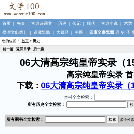
首页
|
先秦
|
古典诗词文
|
历史
|
传记
|
现代
|
古典小说
|
术数
臺灣文獻叢刊
|
道藏繁體
|
大藏经
|
中医
|
四庫全書繁體
經
史
子
您的位置 ：
首页
>
历史
前一篇
返回目录
后一篇
06大清高宗纯皇帝实录（1
高宗纯皇帝实录 首
下载：
06大清高宗纯皇帝实录（15
本书全文检索：