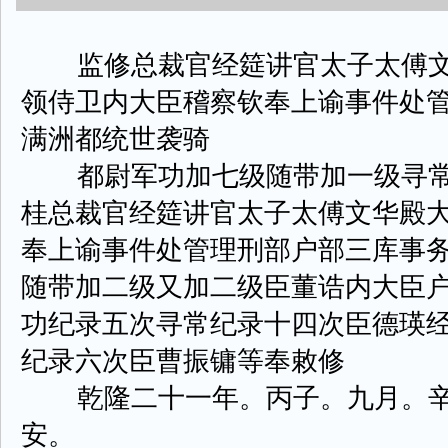
监修总裁官经筵讲官太子太傅文
领侍卫内大臣稽察钦奉上谕事件处
满洲都统世袭骑
都尉军功加七级随带加一级寻常
桂总裁官经筵讲官太子太傅文华殿
奉上谕事件处管理刑部户部三库事
随带加二级又加二级臣董诰内大臣
功纪录五次寻常纪录十四次臣德瑛
纪录六次臣曹振镛等奉敕修
乾隆二十一年。丙子。九月。辛
安。