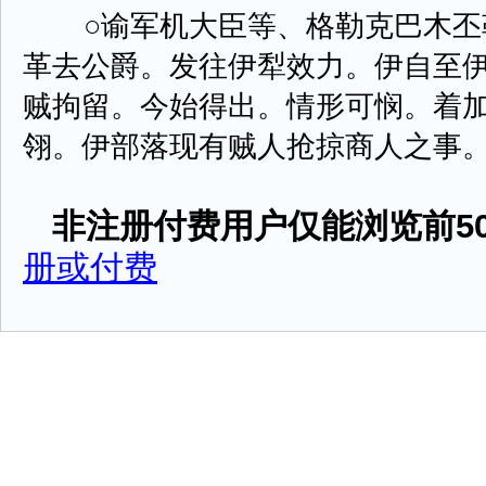
○谕军机大臣等、格勒克巴木丕
革去公爵。发往伊犁效力。伊自至
贼拘留。今始得出。情形可悯。着
翎。伊部落现有贼人抢掠商人之事。着即 
非注册付费用户仅能浏览前50
册或付费