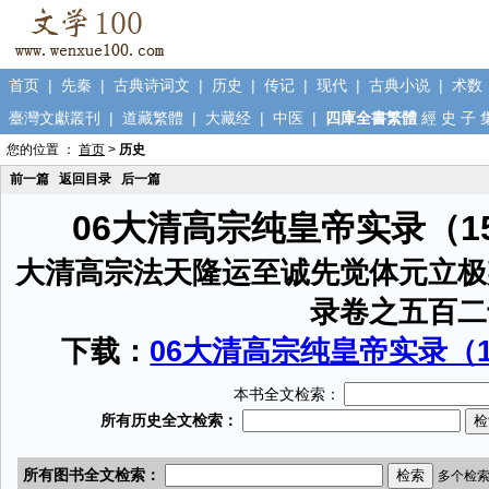
首页
|
先秦
|
古典诗词文
|
历史
|
传记
|
现代
|
古典小说
|
术数
臺灣文獻叢刊
|
道藏繁體
|
大藏经
|
中医
|
四庫全書繁體
經
史
子
您的位置 ：
首页
>
历史
前一篇
返回目录
后一篇
06大清高宗纯皇帝实录（1
大清高宗法天隆运至诚先觉体元立极
录卷之五百二
下载：
06大清高宗纯皇帝实录（15
本书全文检索：