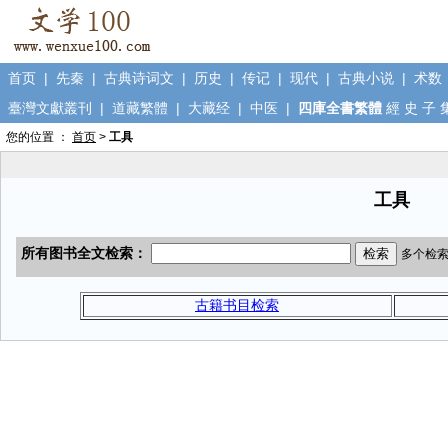
首页
|
先秦
|
古典诗词文
|
历史
|
传记
|
现代
|
古典小说
|
术数
臺灣文獻叢刊
|
道藏繁體
|
大藏经
|
中医
|
四庫全書繁體
經
史
子
您的位置 ：
首页
>
工具
工具
古籍书目检索