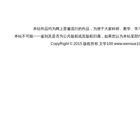
本站作品均为网上普遍流行的作品，为便于大家科研、教学、学
本站不可能一一鉴别其是否为公共版权或其版权归属，如果您认为本站某部
CopyRight © 2015 版权所有 文学100 www.wenxu