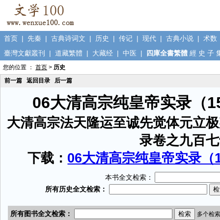
首页
|
先秦
|
古典诗词文
|
历史
|
传记
|
现代
|
古典小说
|
术数
臺灣文獻叢刊
|
道藏繁體
|
大藏经
|
中医
|
四庫全書繁體
經
史
子
您的位置 ：
首页
>
历史
前一篇
返回目录
后一篇
06大清高宗纯皇帝实录（1
大清高宗法天隆运至诚先觉体元立极
录卷之九百七
下载：
06大清高宗纯皇帝实录（15
本书全文检索：