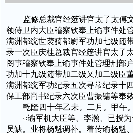
监修总裁官经筵讲官太子太傅文
领侍卫内大臣稽察钦奉上谕事件处
满洲都统世袭骑都尉军功加七级随
录一次臣庆桂总裁官经筵讲官太子
阁事稽察钦奉上谕事件处管理刑部
功加十九级随带加二级又加二级臣
满洲都统军功纪录五次寻常纪录十
保工部尚书纪录六次臣曹振镛等奉
乾隆四十年乙未。二月。甲午。
○谕军机大臣等、李瀚、已授为
员缺。业将杨魁调补。着传谕杨魁