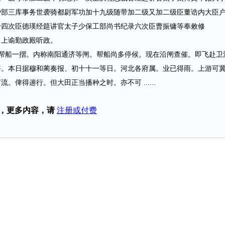
户部三库事务世袭骑都尉军功加十九级随带加二级又加二级臣董诰内大臣
十四次臣德瑛经筵讲官太子少保工部尚书纪录六次臣曹振镛等奉敕修
上谕勤政殿听政。
船一摺。内称南阳通济等闸。帮船尚多停候。现在沿闸查催。即飞赴卫
裕。本日据穆和蔺奏报、初十十一等日。河北各府属。业已得雨。上游可
俾得遄行。但大田正当播种之时。亦不可 ......
，更多内容，请
注册或付费