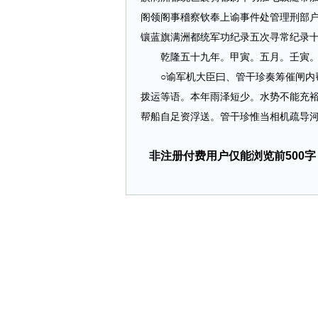
阁领阁事稽察钦奉上谕事件处管理刑部
镶蓝旗满洲都统军功纪录五次寻常纪录
乾隆五十九年。甲寅。五月。壬寅。
○谕军机大臣曰、管干珍奏筹催闸内帮
拨运等语。本年雨泽短少。水势不能充
帮船自足资浮送。管干珍惟当相机疏导河流。
非注册付费用户仅能浏览前500字