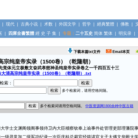
|
现代
|
古典小说
|
术数
|
外国文学
|
哲学
|
經典繁體
|
佛教
|
医
|
四庫全書繁體
經
史
子
集
|
专题：
二十五史
简体
繁体
|
明实录
|
下载本篇txt文件
Email本页
清高宗纯皇帝实录（1500卷）（乾隆朝）
先觉体元立极敷文奋武孝慈神圣纯皇帝实录卷之一千四百五十三
6大清高宗纯皇帝实录（1500卷）（乾隆朝）.txt
检索：
学士文渊阁领阁事领侍卫内大臣稽察钦奉上谕事件处管理吏部理藩院
加一级寻常加二级军功纪录一次臣庆桂总裁官经筵讲官太子太傅文华殿大