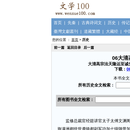
首页
|
先秦
|
古典诗词文
|
历史
|
传记
臺灣文獻叢刊
|
道藏繁體
|
大藏经
|
中
您的位置 ：
首页
>
历史
前一篇
返回目录
后一篇
06大
大清高宗法天隆运至诚
下载：
0
本书全文
监修总裁官经筵讲官太子太傅文渊阁大
旗满洲都统世袭骑都尉军功加七级随带