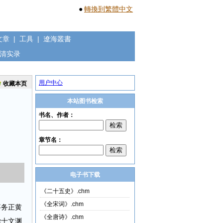
●
轉換到繁體中文
文章
|
工具
|
遼海叢書
清实录
用户中心
收藏本页
本站图书检索
电子书下载
《二十五史》.chm
《全宋词》.chm
事务正黄
《全唐诗》.chm
学士文渊