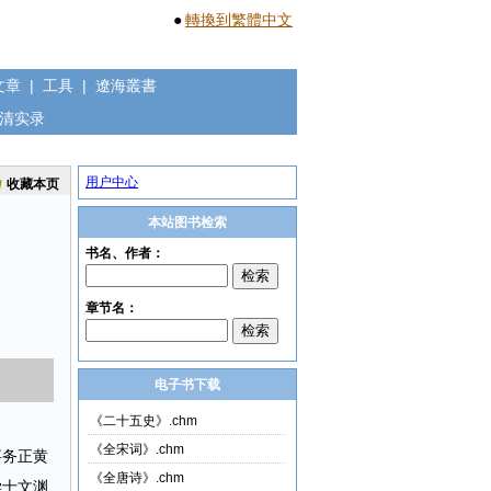
●
轉換到繁體中文
文章
|
工具
|
遼海叢書
清实录
用户中心
收藏本页
本站图书检索
电子书下载
《二十五史》.chm
《全宋词》.chm
事务正黄
《全唐诗》.chm
学士文渊