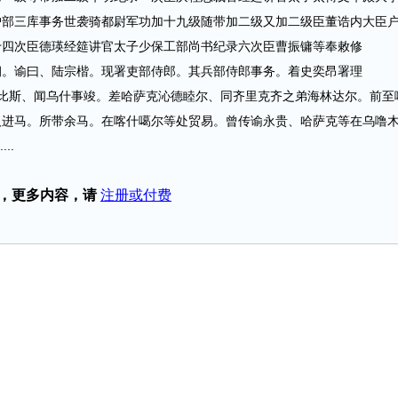
户部三库事务世袭骑都尉军功加十九级随带加二级又加二级臣董诰内大臣
十四次臣德瑛经筵讲官太子少保工部尚书纪录六次臣曹振镛等奉敕修
谕曰、陆宗楷。现署吏部侍郎。其兵部侍郎事务。着史奕昂署理
斯、闻乌什事竣。差哈萨克沁德睦尔、同齐里克齐之弟海林达尔。前至
人进马。所带余马。在喀什噶尔等处贸易。曾传谕永贵、哈萨克等在乌噜
..
，更多内容，请
注册或付费