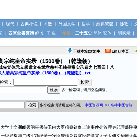
|
现代
|
古典小说
|
术数
|
外国文学
|
哲学
|
經典繁體
|
佛教
|
医
|
四庫全書繁體
經
史
子
集
|
专题：
二十五史
简体
繁体
|
明实录
|
下载本篇txt文件
Email本页
清高宗纯皇帝实录（1500卷）（乾隆朝）
诚先觉体元立极敷文奋武孝慈神圣纯皇帝实录卷之七百四十八
6大清高宗纯皇帝实录（1500卷）（乾隆朝）.txt
检索：
学士文渊阁领阁事领侍卫内大臣稽察钦奉上谕事件处管理吏部理藩院
加一级寻常加二级军功纪录一次臣庆桂总裁官经筵讲官太子太傅文华殿大