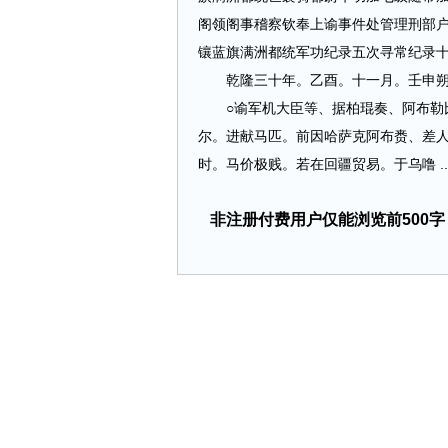
阁领阁事稽察钦奉上谕事件处管理刑部
镶蓝旗满洲都统军功纪录五次寻常纪录
乾隆三十年。乙酉。十一月。壬申朔。
○谕军机大臣等、据柏琨奏、阿布勒比
尔。进献马匹。前因哈萨克阿布赉、差
时。马价极贱。若在回疆贸易。于乌噜 ....
非注册付费用户仅能浏览前500字