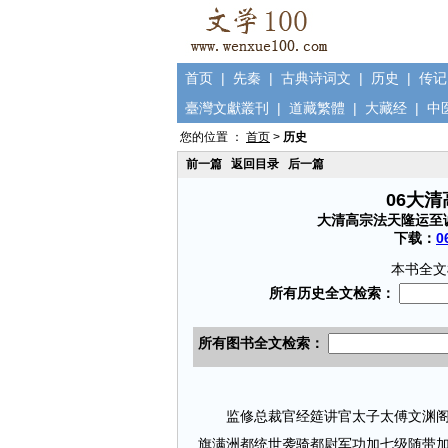
首页
|
先秦
|
古典诗词文
|
历史
|
传记
臺灣文獻叢刊
|
道藏繁體
|
大藏经
|
中
您的位置 ：
首页
>
历史
前一篇
返回目录
后一篇
06大
大清高宗法天隆运至
下载：
0
本书全文
监修总裁官经筵讲官太子太傅文渊阁大
旗满洲都统世袭骑都尉军功加七级随带