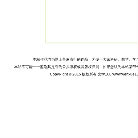
本站作品均为网上普遍流行的作品，为便于大家科研、教学、学
本站不可能一一鉴别其是否为公共版权或其版权归属，如果您认为本站某部
CopyRight © 2015 版权所有 文学100 www.wenxu