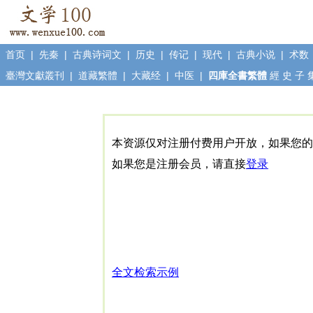
首页
|
先秦
|
古典诗词文
|
历史
|
传记
|
现代
|
古典小说
|
术数
臺灣文獻叢刊
|
道藏繁體
|
大藏经
|
中医
|
四庫全書繁體
經
史
子
本资源仅对注册付费用户开放，如果您的
如果您是注册会员，请直接
登录
全文检索示例