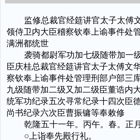
监修总裁官经筵讲官太子太傅文
领侍卫内大臣稽察钦奉上谕事件处
满洲都统世
袭骑都尉军功加七级随带加一级
臣庆桂总裁官经筵讲官太子太傅文
察钦奉上谕事件处管理刑部户部三
九级随带加二级又加二级臣董诰内
统军功纪录五次寻常纪录十四次臣
尚书纪录六次臣曹振镛等奉敕修
乾隆五十一年。丙午。春。正月
○上诣奉先殿行礼。