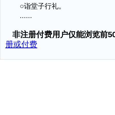
○诣堂子行礼。
......
非注册付费用户仅能浏览前50
册或付费