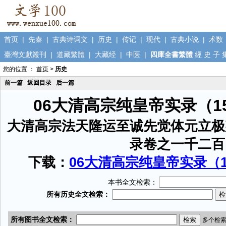
首页
|
先秦
|
古典诗词文
|
历史
|
传记
|
现代
|
古典小说
|
术数
臺灣文獻叢刊
|
道藏繁體
|
大藏经
|
中医
|
四庫全書繁體
經
史
子
您的位置 ：
首页
>
历史
前一篇
返回目录
后一篇
06大清高宗纯皇帝实录（1
大清高宗法天隆运至诚先觉体元立极
录卷之一千二百
下载：
06大清高宗纯皇帝实录（15
本书全文检索：