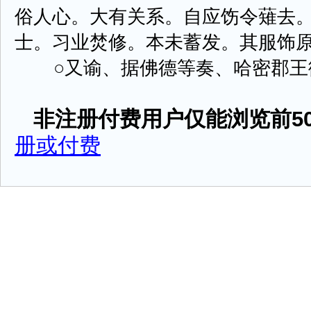
俗人心。大有关系。自应饬令薙去
士。习业焚修。本未蓄发。其服饰
○又谕、据佛德等奏、哈密郡王衔贝勒 
非注册付费用户仅能浏览前50
册或付费