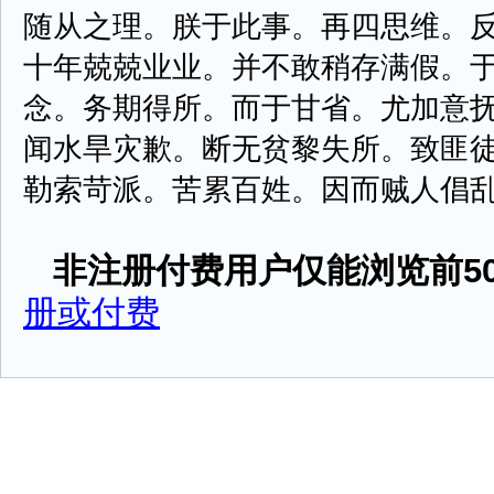
随从之理。朕于此事。再四思维。
十年兢兢业业。并不敢稍存满假。
念。务期得所。而于甘省。尤加意
闻水旱灾歉。断无贫黎失所。致匪
勒索苛派。苦累百姓。因而贼人倡乱滋事
非注册付费用户仅能浏览前50
册或付费