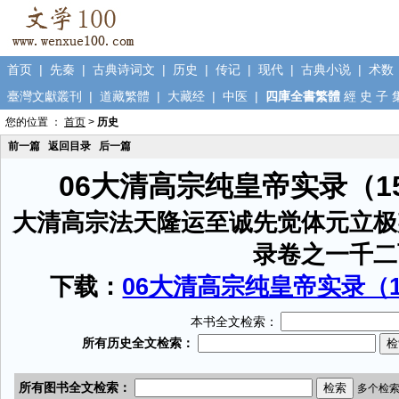
首页
|
先秦
|
古典诗词文
|
历史
|
传记
|
现代
|
古典小说
|
术数
臺灣文獻叢刊
|
道藏繁體
|
大藏经
|
中医
|
四庫全書繁體
經
史
子
您的位置 ：
首页
>
历史
前一篇
返回目录
后一篇
06大清高宗纯皇帝实录（1
大清高宗法天隆运至诚先觉体元立极
录卷之一千二
下载：
06大清高宗纯皇帝实录（15
本书全文检索：