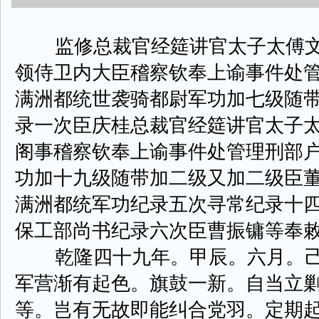
监修总裁官经筵讲官太子太傅文
领侍卫内大臣稽察钦奉上谕事件处
满洲都统世袭骑都尉军功加七级随
录一次臣庆桂总裁官经筵讲官太子
阁事稽察钦奉上谕事件处管理刑部
功加十九级随带加二级又加二级臣
满洲都统军功纪录五次寻常纪录十
保工部尚书纪录六次臣曹振镛等奉
乾隆四十九年。甲辰。六月。己
军营渐有起色。旗鼓一新。自当立
等。岂有无故即能纠合党羽。定期