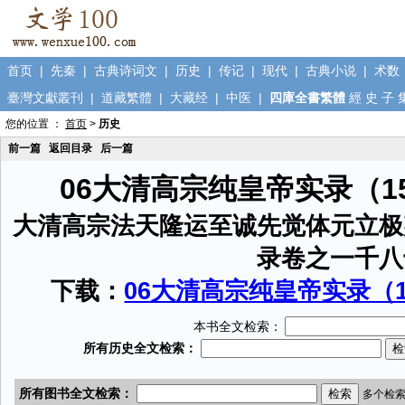
首页
|
先秦
|
古典诗词文
|
历史
|
传记
|
现代
|
古典小说
|
术数
臺灣文獻叢刊
|
道藏繁體
|
大藏经
|
中医
|
四庫全書繁體
經
史
子
您的位置 ：
首页
>
历史
前一篇
返回目录
后一篇
06大清高宗纯皇帝实录（1
大清高宗法天隆运至诚先觉体元立极
录卷之一千八
下载：
06大清高宗纯皇帝实录（15
本书全文检索：