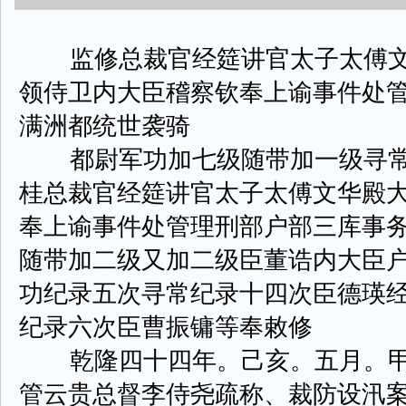
监修总裁官经筵讲官太子太傅文
领侍卫内大臣稽察钦奉上谕事件处
满洲都统世袭骑
都尉军功加七级随带加一级寻常
桂总裁官经筵讲官太子太傅文华殿
奉上谕事件处管理刑部户部三库事
随带加二级又加二级臣董诰内大臣
功纪录五次寻常纪录十四次臣德瑛
纪录六次臣曹振镛等奉敕修
乾隆四十四年。己亥。五月。甲
管云贵总督李侍尧疏称、裁防设汛