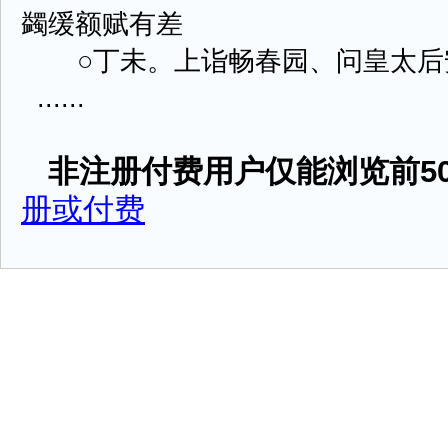
蠲缓额赋有差
○丁未。上诣畅春园、问皇太后
......
非注册付费用户仅能浏览前50
册或付费