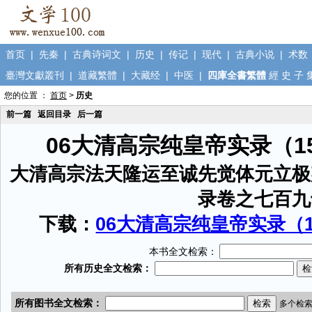
首页
|
先秦
|
古典诗词文
|
历史
|
传记
|
现代
|
古典小说
|
术数
臺灣文獻叢刊
|
道藏繁體
|
大藏经
|
中医
|
四庫全書繁體
經
史
子
您的位置 ：
首页
>
历史
前一篇
返回目录
后一篇
06大清高宗纯皇帝实录（1
大清高宗法天隆运至诚先觉体元立极
录卷之七百九
下载：
06大清高宗纯皇帝实录（15
本书全文检索：