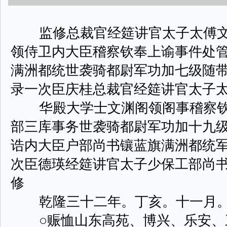
监修总裁官经筵讲官太子太傅文
领侍卫内大臣稽察钦奉上谕事件处
满洲都统世袭骑都尉军功加七级随
录一次臣庆桂总裁官经筵讲官太子
华殿大学士文渊阁领阁事稽察钦
部三库事务世袭骑都尉军功加十九
诰内大臣户部尚书镶蓝旗满洲都统
次臣德瑛经筵讲官太子少保工部尚
修
乾隆三十二年。丁亥。十一月。
○赈恤山东高苑、博兴、乐安、