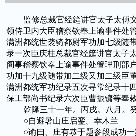
监修总裁官经筵讲官太子太傅文
领侍卫内大臣稽察钦奉上谕事件处
满洲都统世袭骑都尉军功加七级随
录一次臣庆桂总裁官经筵讲官太子
阁事稽察钦奉上谕事件处管理刑部
功加十九级随带加二级又加二级臣
满洲都统军功纪录五次寻常纪录十
保工部尚书纪录六次臣曹振镛等奉
乾隆三十一年。丙戌。八月。癸
○自避暑山庄启銮。幸木兰
○谕曰、庄有恭于题参段成功一