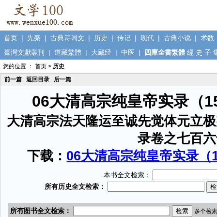
首页
|
先秦
|
古典诗词文
|
历史
|
传记
|
现代
|
古典小说
|
术数
臺灣文獻叢刊
|
道藏繁體
|
大藏经
|
中医
|
四庫全書繁體
經
史
子
您的位置 ：
首页
>
历史
前一篇
返回目录
后一篇
06大清高宗纯皇帝实录（1
大清高宗法天隆运至诚先觉体元立极
录卷之七百六
下载：
06大清高宗纯皇帝实录（15
本书全文检索：