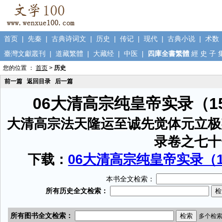
首页
|
先秦
|
古典诗词文
|
历史
|
传记
|
现代
|
古典小说
|
术数
臺灣文獻叢刊
|
道藏繁體
|
大藏经
|
中医
|
四庫全書繁體
經
史
子
您的位置 ：
首页
>
历史
前一篇
返回目录
后一篇
06大清高宗纯皇帝实录（1
大清高宗法天隆运至诚先觉体元立极
录卷之七十
下载：
06大清高宗纯皇帝实录（15
本书全文检索：