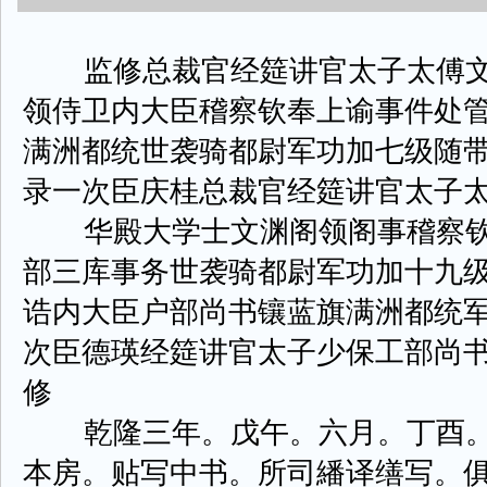
监修总裁官经筵讲官太子太傅文
领侍卫内大臣稽察钦奉上谕事件处
满洲都统世袭骑都尉军功加七级随
录一次臣庆桂总裁官经筵讲官太子
华殿大学士文渊阁领阁事稽察钦
部三库事务世袭骑都尉军功加十九
诰内大臣户部尚书镶蓝旗满洲都统
次臣德瑛经筵讲官太子少保工部尚
修
乾隆三年。戊午。六月。丁酉。
本房。贴写中书。所司繙译缮写。