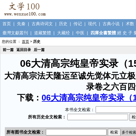
首页
|
先秦
|
古典诗词文
|
历史
|
传记
|
现代
|
古典小说
|
术数
臺灣文獻叢刊
|
道藏繁體
|
大藏经
|
中医
|
四庫全書繁體
經
史
子
您的位置 ：
首页
>
历史
前一篇
返回目录
后一篇
06大清高宗纯皇帝实录（1
大清高宗法天隆运至诚先觉体元立极
录卷之六百四
下载：
06大清高宗纯皇帝实录（15
本书全文检索：