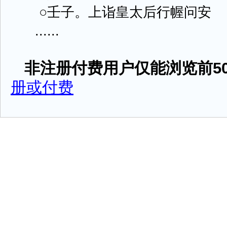
○壬子。上诣皇太后行幄问安
......
非注册付费用户仅能浏览前50
册或付费