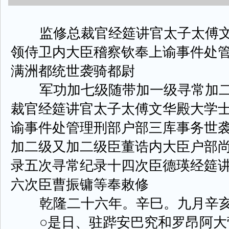
监修总裁官经筵讲官太子太傅文
领侍卫内大臣稽察钦奉上谕事件处
满洲都统世袭骑都尉
军功加七级随带加一级寻常加二
裁官经筵讲官太子太傅文华殿大学
谕事件处管理刑部户部三库事务世
加二级又加二级臣董诰内大臣户部
录五次寻常纪录十四次臣德瑛经筵
六次臣曹振镛等奉敕修
乾隆二十六年。辛巳。九月辛亥
○是日、驻跸安巴究和罗昂阿大