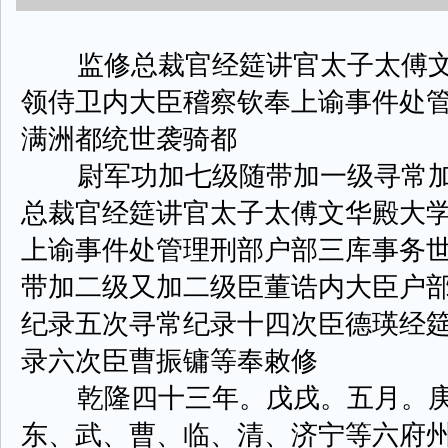
监修总裁官经筵讲官太子太傅文
领侍卫内大臣稽察钦奉上谕事件处
满洲都统世袭骑都
尉军功加七级随带加一级寻常加
总裁官经筵讲官太子太傅文华殿大
上谕事件处管理刑部户部三库事务
带加二级又加二级臣董诰内大臣户
纪录五次寻常纪录十四次臣德瑛经
录六次臣曹振镛等奉敕修
乾隆四十三年。戊戌。五月。庚
东、武、曹、临、清、济宁等六府