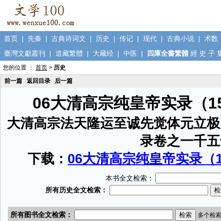
首页
|
先秦
|
古典诗词文
|
历史
|
传记
|
现代
|
古典小说
|
术数
臺灣文獻叢刊
|
道藏繁體
|
大藏经
|
中医
|
四庫全書繁體
經
史
子
您的位置 ：
首页
>
历史
前一篇
返回目录
后一篇
06大清高宗纯皇帝实录（1
大清高宗法天隆运至诚先觉体元立极
录卷之一千五
下载：
06大清高宗纯皇帝实录（15
本书全文检索：