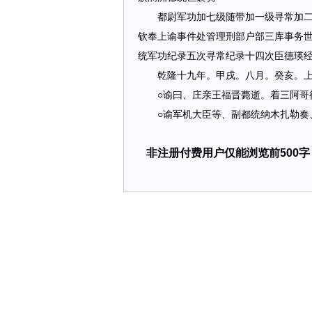
都尉军功加七级随带加一级寻常加二级
钦奉上谕事件处管理刑部户部三库事务
统军功纪录五次寻常纪录十四次臣德瑛
乾隆十九年。甲戌。八月。癸亥。上
○谕曰、庄亲王福晋薨逝。着三阿哥
○谕军机大臣等、副都统纳木扎勒奏、据杜
非注册付费用户仅能浏览前500字