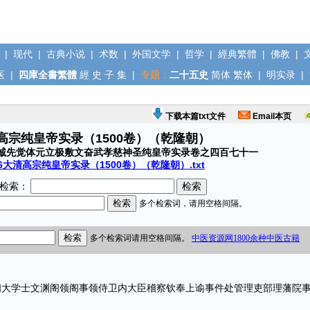
|
现代
|
古典小说
|
术数
|
外国文学
|
哲学
|
經典繁體
|
佛教
|
医
|
四庫全書繁體
經
史
子
集
|
专题：
二十五史
简体
繁体
|
明实录
|
下载本篇txt文件
Email本页
清高宗纯皇帝实录（1500卷）（乾隆朝）
诚先觉体元立极敷文奋武孝慈神圣纯皇帝实录卷之四百七十一
6大清高宗纯皇帝实录（1500卷）（乾隆朝）.txt
检索：
学士文渊阁领阁事领侍卫内大臣稽察钦奉上谕事件处管理吏部理藩院