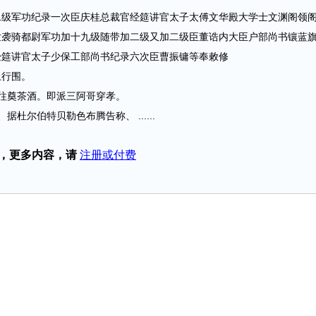
军功纪录一次臣庆桂总裁官经筵讲官太子太傅文华殿大学士文渊阁领
世袭骑都尉军功加十九级随带加二级又加二级臣董诰内大臣户部尚书镶蓝
经筵讲官太子少保工部尚书纪录六次臣曹振镛等奉敕修
行围。
往奠茶酒。即派三阿哥穿孝。
尔伯特贝勒色布腾告称、 ......
，更多内容，请
注册或付费