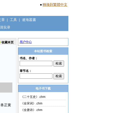
●
轉換到繁體中文
文章
|
工具
|
遼海叢書
清实录
用户中心
收藏本页
本站图书检索
电子书下载
《二十五史》.chm
《全宋词》.chm
事务正黄
《全唐诗》.chm