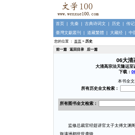
首页
|
先秦
|
古典诗词文
|
历史
|
传记
臺灣文獻叢刊
|
道藏繁體
|
大藏经
|
中
您的位置 ：
首页
>
历史
前一篇
返回目录
后一篇
06大
大清高宗法天隆运至
下载：
0
本书全文
监修总裁官经筵讲官太子太傅文渊阁大
旗满洲都统世袭骑