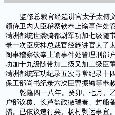
监修总裁官经筵讲官太子太傅文
领侍卫内大臣稽察钦奉上谕事件处
满洲都统世袭骑都尉军功加七级随
录一次臣庆桂总裁官经筵讲官太子
阁事稽察钦奉上谕事件处管理刑部
功加十九级随带加二级又加二级臣
满洲都统军功纪录五次寻常纪录十
保工部尚书纪录六次臣曹振镛等奉
乾隆四十八年。癸卯。七月。乙
户部议覆、长芦盐政徵瑞奏、封船
摺。已依议速行矣。杨村剥运事宜