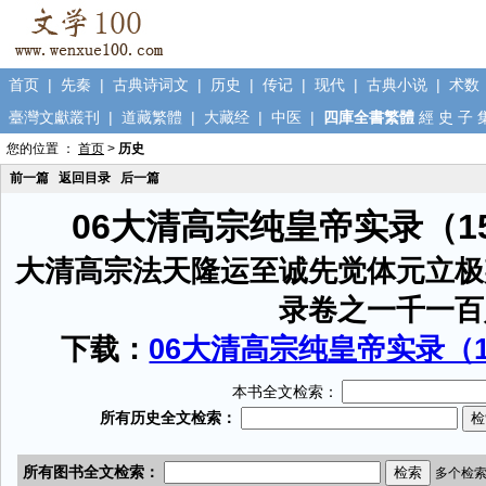
首页
|
先秦
|
古典诗词文
|
历史
|
传记
|
现代
|
古典小说
|
术数
臺灣文獻叢刊
|
道藏繁體
|
大藏经
|
中医
|
四庫全書繁體
經
史
子
您的位置 ：
首页
>
历史
前一篇
返回目录
后一篇
06大清高宗纯皇帝实录（1
大清高宗法天隆运至诚先觉体元立极
录卷之一千一百
下载：
06大清高宗纯皇帝实录（15
本书全文检索：