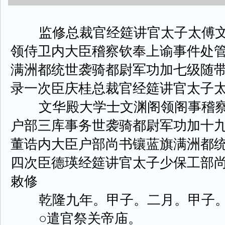
监修总裁官经筵讲官太子太傅文
领侍卫内大臣稽察钦奉上谕事件处
满洲都统世袭骑都尉军功加七级随
录一次臣庆桂总裁官经筵讲官太子
文华殿大学士文渊阁领阁事稽察
户部三库事务世袭骑都尉军功加十
董诰内大臣户部尚书镶蓝旗满洲都
四次臣德瑛经筵讲官太子少保工部
敕修
乾隆九年。甲子。二月。甲子。
○遣官祭关帝庙。