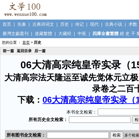
首页
|
先秦
|
古典诗词文
|
历史
|
传记
|
现代
|
古典小说
|
术数
臺灣文獻叢刊
|
道藏繁體
|
大藏经
|
中医
|
四庫全書繁體
經
史
子
您的位置 ：
首页
>
历史
前一篇
返回目录
后一篇
06大清高宗纯皇帝实录（1
大清高宗法天隆运至诚先觉体元立极
录卷之二百
下载：
06大清高宗纯皇帝实录（15
本书全文检索：