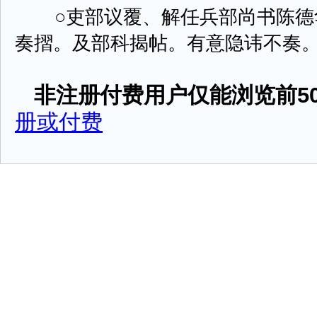
○吏部议覆、解任兵部尚书陈德
奏摺。及部科揭帖。有意隐讳不奏。应照
非注册付费用户仅能浏览前50
册或付费