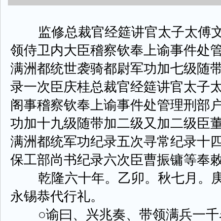
监修总裁官经筵讲官太子太傅文
领侍卫内大臣稽察钦奉上谕事件处
满洲都统世袭骑都尉军功加七级随
录一次臣庆桂总裁官经筵讲官太子
阁事稽察钦奉上谕事件处管理刑部
功加十九级随带加二级又加二级臣
满洲都统军功纪录五次寻常纪录十
保工部尚书纪录六次臣曹振镛等奉
乾隆六十年。乙卯。秋七月。庚
永锡恭代行礼。
○谕曰、兴兆奏、带领满兵一千