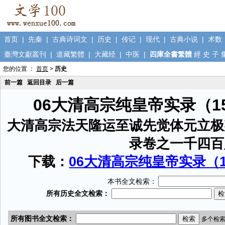
首页
|
先秦
|
古典诗词文
|
历史
|
传记
|
现代
|
古典小说
|
术数
臺灣文獻叢刊
|
道藏繁體
|
大藏经
|
中医
|
四庫全書繁體
經
史
子
您的位置 ：
首页
>
历史
前一篇
返回目录
后一篇
06大清高宗纯皇帝实录（1
大清高宗法天隆运至诚先觉体元立极
录卷之一千四百
下载：
06大清高宗纯皇帝实录（15
本书全文检索：