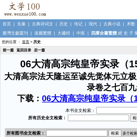
首页
|
先秦
|
古典诗词文
|
历史
|
传记
|
现代
|
古典小说
|
术数
臺灣文獻叢刊
|
道藏繁體
|
大藏经
|
中医
|
四庫全書繁體
經
史
子
您的位置 ：
首页
>
历史
前一篇
返回目录
后一篇
06大清高宗纯皇帝实录（1
大清高宗法天隆运至诚先觉体元立极
录卷之七百九
下载：
06大清高宗纯皇帝实录（15
本书全文检索：