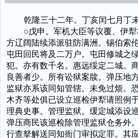
乾隆三十二年。丁亥闰七月丁未
○戊申。军机大臣等议覆、伊犁
方辽阔陆续添派驻防满洲。锡伯索
屯田回民将及二万户。屯田修城之
犯。亦有数千名。惠远绥定二城。
良善者少。所有讼狱案牍。弹压地
监狱亦系该同知管辖。未免过烦。
木齐等处俱已设立巡检伊犁请照例
理典史事。管理监狱。缓定城添设
弹压商民该巡检除管理监狱仓务外
行查拏解送同知衙门审拟定罪。其