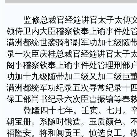
监修总裁官经筵讲官太子太傅文
领侍卫内大臣稽察钦奉上谕事件处
满洲都统世袭骑都尉军功加七级随
录一次臣庆桂总裁官经筵讲官太子
阁事稽察钦奉上谕事件处管理刑部
功加十九级随带加二级又加二级臣
满洲都统军功纪录五次寻常纪录十
保工部尚书纪录六次臣曹振镛等奉
乾隆四十七年。壬寅。七月。辛
朝宝册。系随时镌造。玉质颜色。
福隆安。将和阗贡王。慎选良工。