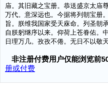
庙。其旧藏之宝册。恭送盛京太庙
万代。意深远也。今据将列朝宝册
旨。朕维我国家受天庥命。列圣朝
自朕躬继序以来。仰荷上苍眷佑。
日理万几。孜孜不倦。无日不以敬天勤民
非注册付费用户仅能浏览前50
册或付费