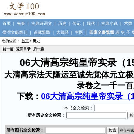
首页
|
先秦
|
古典诗词文
|
历史
|
传记
|
现代
|
古典小说
|
术数
臺灣文獻叢刊
|
道藏繁體
|
大藏经
|
中医
|
四庫全書繁體
經
史
子
您的位置 ：
首页
>
历史
前一篇
返回目录
后一篇
06大清高宗纯皇帝实录（1
大清高宗法天隆运至诚先觉体元立极
录卷之一千一百
下载：
06大清高宗纯皇帝实录（15
本书全文检索：