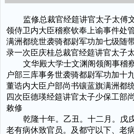
监修总裁官经筵讲官太子太傅文
领侍卫内大臣稽察钦奉上谕事件处
满洲都统世袭骑都尉军功加七级随
录一次臣庆桂总裁官经筵讲官太子
文华殿大学士文渊阁领阁事稽察
户部三库事务世袭骑都尉军功加十
董诰内大臣户部尚书镶蓝旗满洲都
四次臣德瑛经筵讲官太子少保工部
敕修
乾隆十年。乙丑。十二月。戊戌
老有病休致官员。及都守以下、老