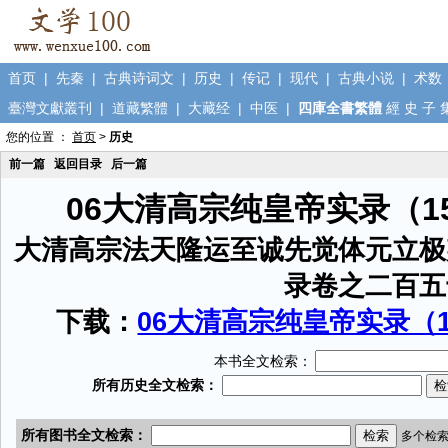
首页
|
先秦
|
古典诗词文
|
历史
|
传记
|
现代
|
古典小说
|
术数
臺灣文獻叢刊
|
道藏繁體
|
大藏经
|
中医
|
四庫全書繁體
經
史
子
您的位置 ：
首页
>
历史
前一篇
返回目录
后一篇
06大清高宗纯皇帝实录（1
大清高宗法天隆运至诚先觉体元立极
录卷之二百五
下载：
06大清高宗纯皇帝实录（15
本书全文检索：