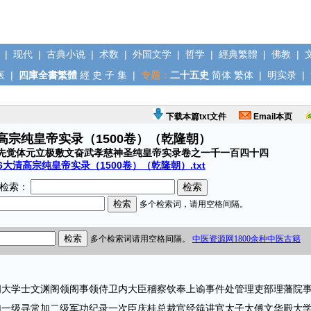
|
现代
|
古典小说
|
术数
|
外国文学
|
哲学
|
經典繁體
|
佛教
|
医
|
四庫全書繁體
經
史
子
集
|
专题：
二十五史
简体
繁体
|
明实录
|
下载本篇txt文件
Email本页
清高宗纯皇帝实录（1500卷）（乾隆朝）
先觉体元立极敷文奋武孝慈神圣纯皇帝实录卷之一千一百四十四
6大清高宗纯皇帝实录（1500卷）（乾隆朝）.txt
检索：
学士文渊阁领阁事领侍卫内大臣稽察钦奉上谕事件处管理吏部理藩院
加一级寻常加二级军功纪录一次臣庆桂总裁官经筵讲官太子太傅文华殿大