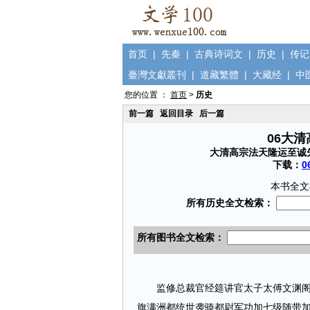
首页
|
先秦
|
古典诗词文
|
历史
|
传记
臺灣文獻叢刊
|
道藏繁體
|
大藏经
|
中
您的位置 ：
首页
>
历史
前一篇
返回目录
后一篇
06大
大清高宗法天隆运至诚
下载：
0
本书全文
监修总裁官经筵讲官太子太傅文渊阁大
旗满洲都统世袭骑都尉军功加七级随带