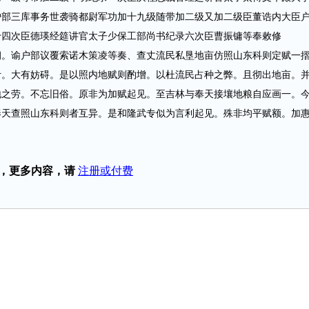
户部三库事务世袭骑都尉军功加十九级随带加二级又加二级臣董诰内大臣
十四次臣德瑛经筵讲官太子少保工部尚书纪录六次臣曹振镛等奉敕修
谕户部议覆索诺木策凌等奏、查丈流民私垦地亩仿照山东科则定赋一
计。大有妨碍。是以照内地赋则酌增。以杜流民占种之弊。且彻出地亩。
地之劳。不忘旧俗。原非为加赋起见。至吉林与奉天接壤地粮自应画一。
奉天查照山东科则者互异。是和隆武专似为言利起见。殊非均平赋额。加
，更多内容，请
注册或付费