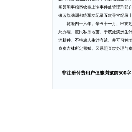
阁领阁事稽察钦奉上谕事件处管理刑部
镶蓝旗满洲都统军功纪录五次寻常纪录
乾隆四十六年。辛丑十一月。巳亥朔。
此办理。流民私垦地亩。于该处满洲生
洲耕种。不特旗人生计有益。并可习种
查奏吉林所定额赋。又系照直隶办理与
......
非注册付费用户仅能浏览前500字