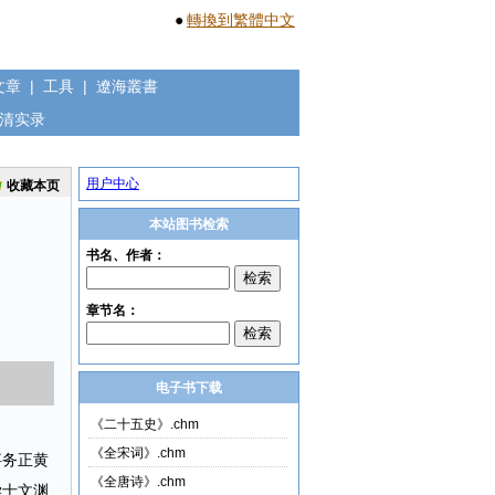
●
轉換到繁體中文
文章
|
工具
|
遼海叢書
清实录
用户中心
收藏本页
本站图书检索
电子书下载
《二十五史》.chm
《全宋词》.chm
事务正黄
《全唐诗》.chm
学士文渊