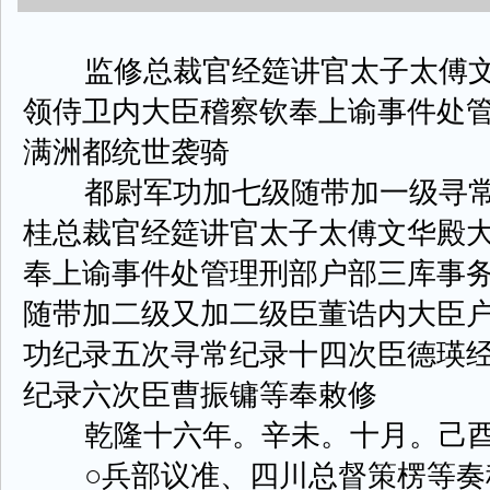
监修总裁官经筵讲官太子太傅文
领侍卫内大臣稽察钦奉上谕事件处
满洲都统世袭骑
都尉军功加七级随带加一级寻常
桂总裁官经筵讲官太子太傅文华殿
奉上谕事件处管理刑部户部三库事
随带加二级又加二级臣董诰内大臣
功纪录五次寻常纪录十四次臣德瑛
纪录六次臣曹振镛等奉敕修
乾隆十六年。辛未。十月。己酉
○兵部议准、四川总督策楞等奏