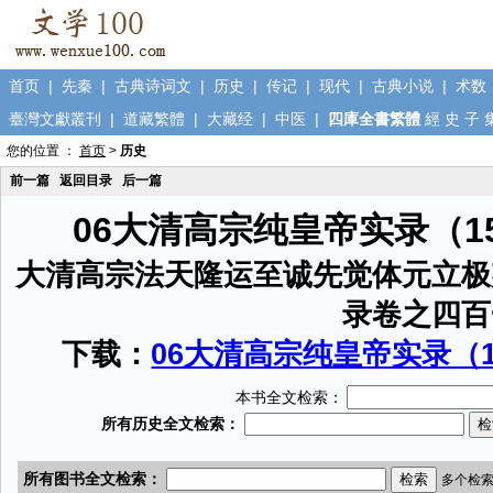
首页
|
先秦
|
古典诗词文
|
历史
|
传记
|
现代
|
古典小说
|
术数
臺灣文獻叢刊
|
道藏繁體
|
大藏经
|
中医
|
四庫全書繁體
經
史
子
您的位置 ：
首页
>
历史
前一篇
返回目录
后一篇
06大清高宗纯皇帝实录（1
大清高宗法天隆运至诚先觉体元立极
录卷之四百
下载：
06大清高宗纯皇帝实录（15
本书全文检索：