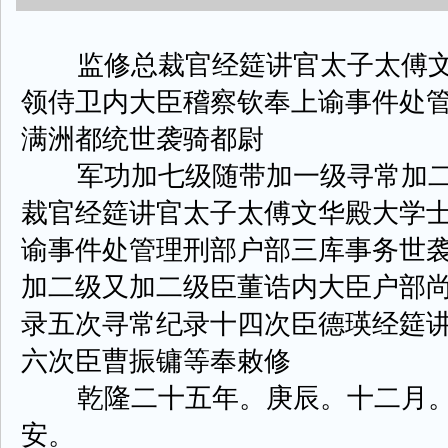
监修总裁官经筵讲官太子太傅文
领侍卫内大臣稽察钦奉上谕事件处
满洲都统世袭骑都尉
军功加七级随带加一级寻常加二
裁官经筵讲官太子太傅文华殿大学
谕事件处管理刑部户部三库事务世
加二级又加二级臣董诰内大臣户部
录五次寻常纪录十四次臣德瑛经筵
六次臣曹振镛等奉敕修
乾隆二十五年。庚辰。十二月。
安。