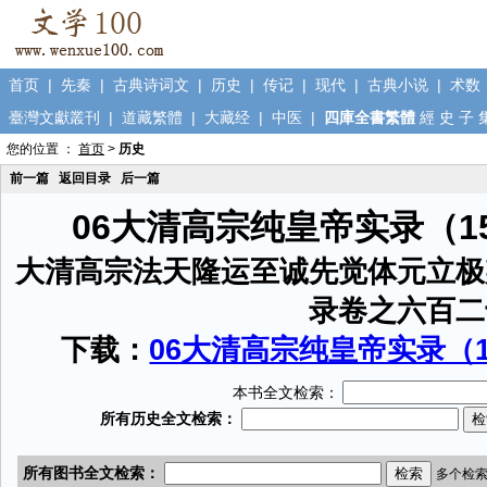
首页
|
先秦
|
古典诗词文
|
历史
|
传记
|
现代
|
古典小说
|
术数
臺灣文獻叢刊
|
道藏繁體
|
大藏经
|
中医
|
四庫全書繁體
經
史
子
您的位置 ：
首页
>
历史
前一篇
返回目录
后一篇
06大清高宗纯皇帝实录（1
大清高宗法天隆运至诚先觉体元立极
录卷之六百二
下载：
06大清高宗纯皇帝实录（15
本书全文检索：