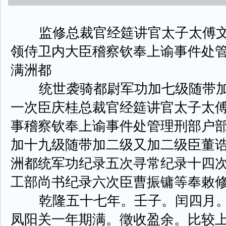
监修总裁官经筵讲官太子太傅文
领侍卫内大臣稽察钦奉上谕事件处
满洲都
统世袭骑都尉军功加七级随带加
一次臣庆桂总裁官经筵讲官太子太
事稽察钦奉上谕事件处管理刑部户
加十九级随带加二级又加二级臣董
洲都统军功纪录五次寻常纪录十四
工部尚书纪录六次臣曹振镛等奉敕
乾隆五十七年。壬子。闰四月。
凤阳关一年期满。徵收盈余。比较