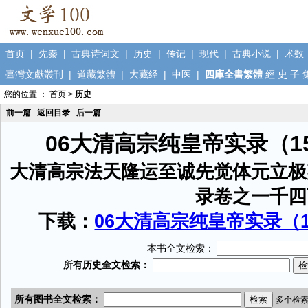
首页
|
先秦
|
古典诗词文
|
历史
|
传记
|
现代
|
古典小说
|
术数
臺灣文獻叢刊
|
道藏繁體
|
大藏经
|
中医
|
四庫全書繁體
經
史
子
您的位置 ：
首页
>
历史
前一篇
返回目录
后一篇
06大清高宗纯皇帝实录（1
大清高宗法天隆运至诚先觉体元立极
录卷之一千四
下载：
06大清高宗纯皇帝实录（15
本书全文检索：