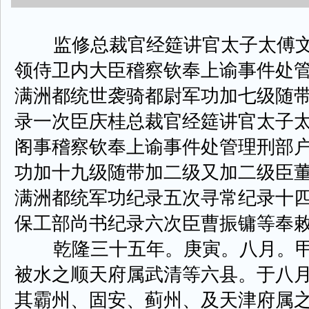
监修总裁官经筵讲官太子太傅文
领侍卫内大臣稽察钦奉上谕事件处
满洲都统世袭骑都尉军功加七级随
录一次臣庆桂总裁官经筵讲官太子
阁事稽察钦奉上谕事件处管理刑部
功加十九级随带加二级又加二级臣
满洲都统军功纪录五次寻常纪录十
保工部尚书纪录六次臣曹振镛等奉
乾隆三十五年。庚寅。八月。甲
被水之顺天府属武清等六县。于八
其霸州、固安、蓟州、及天津府属