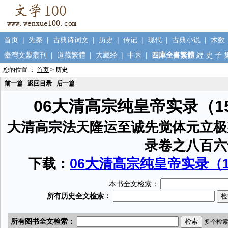
首页
|
先秦
|
古典诗词文
|
历史
|
传记
|
现代
|
古典小说
|
术数
臺灣文獻叢刊
|
道藏繁體
|
大藏经
|
中医
|
四庫全書繁體
經
史
子
您的位置 ：
首页
>
历史
前一篇
返回目录
后一篇
06大清高宗纯皇帝实录（1
大清高宗法天隆运至诚先觉体元立极
录卷之八百六
下载：
06大清高宗纯皇帝实录（15
本书全文检索：