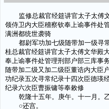
监修总裁官经筵讲官太子太傅文
领侍卫内大臣稽察钦奉上谕事件处
满洲都统世袭骑
都尉军功加七级随带加一级寻常
桂总裁官经筵讲官太子太傅文华殿
奉上谕事件处管理刑部户部三库事
随带加二级又加二级臣董诰内大臣
功纪录五次寻常纪录十四次臣德瑛
纪录六次臣曹振镛等奉敕修
乾隆十五年。庚午。十一月。乙
○还宫。