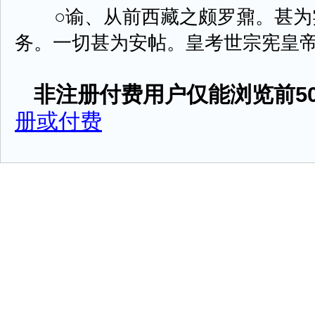
○谕、从前西藏之颇罗鼐。甚为
务。一切甚为安帖。皇考世宗宪皇帝屡次
非注册付费用户仅能浏览前50
册或付费