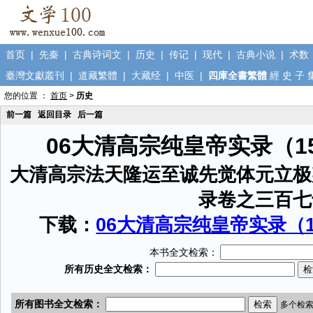
首页
|
先秦
|
古典诗词文
|
历史
|
传记
|
现代
|
古典小说
|
术数
臺灣文獻叢刊
|
道藏繁體
|
大藏经
|
中医
|
四庫全書繁體
經
史
子
您的位置 ：
首页
>
历史
前一篇
返回目录
后一篇
06大清高宗纯皇帝实录（1
大清高宗法天隆运至诚先觉体元立极
录卷之三百七
下载：
06大清高宗纯皇帝实录（15
本书全文检索：