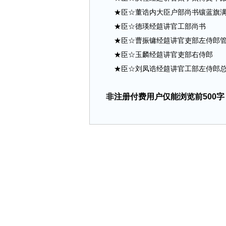
★臣☆董诰内大臣户部尚书镶蓝旗满
★臣☆德瑛经筵讲官工部尚书
★臣☆曹振镛经筵讲官吏部左侍郎管
★臣☆玉麟经筵讲官吏部右侍郎
★臣☆刘凤诰经筵讲官工部左侍郎总管内务
非注册付费用户仅能浏览前500字