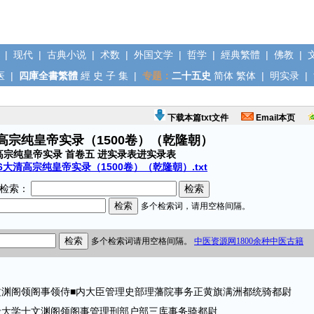
|
现代
|
古典小说
|
术数
|
外国文学
|
哲学
|
經典繁體
|
佛教
|
医
|
四庫全書繁體
經
史
子
集
|
专题：
二十五史
简体
繁体
|
明实录
|
下载本篇txt文件
Email本页
清高宗纯皇帝实录（1500卷）（乾隆朝）
高宗纯皇帝实录 首卷五 进实录表进实录表
6大清高宗纯皇帝实录（1500卷）（乾隆朝）.txt
检索：
阁领阁事领侍■内大臣管理史部理藩院事务正黄旗满洲都统骑都尉
大学士文渊阁领阁事管理刑部户部三库事务骑都尉