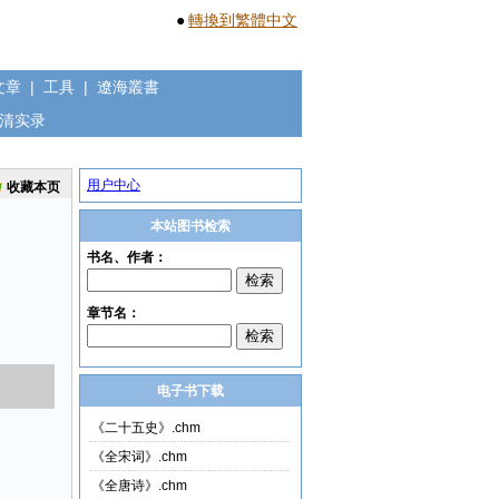
●
轉換到繁體中文
文章
|
工具
|
遼海叢書
清实录
用户中心
收藏本页
本站图书检索
电子书下载
《二十五史》.chm
《全宋词》.chm
《全唐诗》.chm