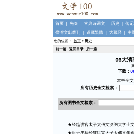
首页
|
先秦
|
古典诗词文
|
历史
|
传记
臺灣文獻叢刊
|
道藏繁體
|
大藏经
|
中
您的位置 ：
首页
>
历史
前一篇
返回目录
后一篇
06大
下载：
0
本书全文
★经筵讲官太子太傅文渊阁大学士文渊
★臣☆庆桂经筵讲官太子太傅文华殿