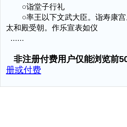
○诣堂子行礼
○率王以下文武大臣。诣寿康宫
太和殿受朝。作乐宣表如仪
......
非注册付费用户仅能浏览前50
册或付费