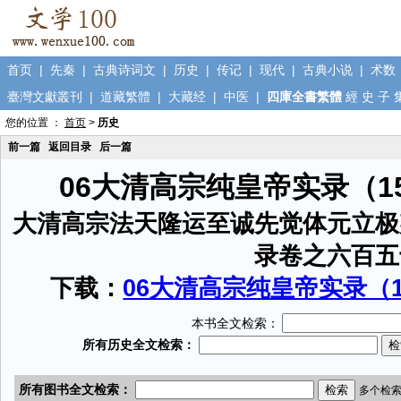
首页
|
先秦
|
古典诗词文
|
历史
|
传记
|
现代
|
古典小说
|
术数
臺灣文獻叢刊
|
道藏繁體
|
大藏经
|
中医
|
四庫全書繁體
經
史
子
您的位置 ：
首页
>
历史
前一篇
返回目录
后一篇
06大清高宗纯皇帝实录（1
大清高宗法天隆运至诚先觉体元立极
录卷之六百五
下载：
06大清高宗纯皇帝实录（15
本书全文检索：