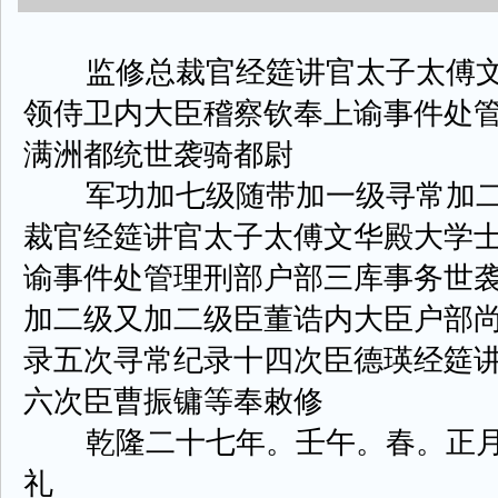
监修总裁官经筵讲官太子太傅文
领侍卫内大臣稽察钦奉上谕事件处
满洲都统世袭骑都尉
军功加七级随带加一级寻常加二
裁官经筵讲官太子太傅文华殿大学
谕事件处管理刑部户部三库事务世
加二级又加二级臣董诰内大臣户部
录五次寻常纪录十四次臣德瑛经筵
六次臣曹振镛等奉敕修
乾隆二十七年。壬午。春。正月
礼