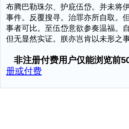
布腾巴勒珠尔、护庇伍岱。并未将
事件。反覆搜寻。治罪亦所自取。
事者可比。至伍岱意欲参奏温福。
但无显然实证。朕亦岂肯以未形之事。苛求
非注册付费用户仅能浏览前50
册或付费