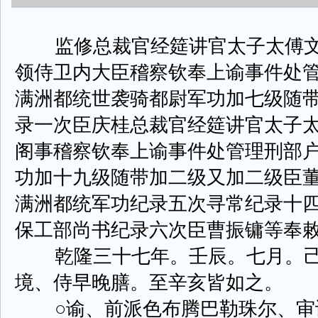
监修总裁官经筵讲官太子太傅文
领侍卫内大臣稽察钦奉上谕事件处
满洲都统世袭骑都尉军功加七级随
录一次臣庆桂总裁官经筵讲官太子
阁事稽察钦奉上谕事件处管理刑部
功加十九级随带加二级又加二级臣
满洲都统军功纪录五次寻常纪录十
保工部尚书纪录六次臣曹振镛等奉
乾隆三十七年。壬辰。七月。己
境、侍早晚膳。至辛亥皆如之。
○谕、前派色布腾巴勒珠尔、审