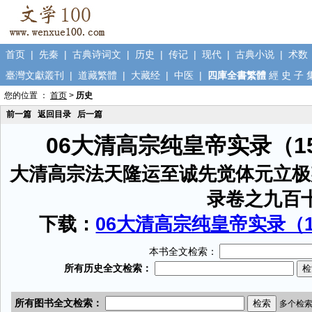
首页
|
先秦
|
古典诗词文
|
历史
|
传记
|
现代
|
古典小说
|
术数
臺灣文獻叢刊
|
道藏繁體
|
大藏经
|
中医
|
四庫全書繁體
經
史
子
您的位置 ：
首页
>
历史
前一篇
返回目录
后一篇
06大清高宗纯皇帝实录（1
大清高宗法天隆运至诚先觉体元立极
录卷之九百
下载：
06大清高宗纯皇帝实录（15
本书全文检索：