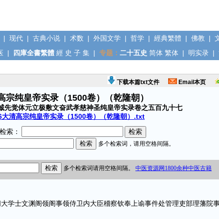
|
现代
|
古典小说
|
术数
|
外国文学
|
哲学
|
經典繁體
|
佛教
|
医
|
四庫全書繁體
經
史
子
集
|
专题：
二十五史
简体
繁体
|
明实录
|
下载本篇txt文件
Email本页
清高宗纯皇帝实录（1500卷）（乾隆朝）
诚先觉体元立极敷文奋武孝慈神圣纯皇帝实录卷之五百九十七
6大清高宗纯皇帝实录（1500卷）（乾隆朝）.txt
检索：
学士文渊阁领阁事领侍卫内大臣稽察钦奉上谕事件处管理吏部理藩院