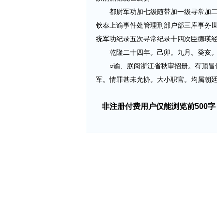
都尉军功加七级随带加一级寻常加二级
钦奉上谕事件处管理刑部户部三库事务
统军功纪录五次寻常纪录十四次臣德瑛
乾隆二十四年。己卯。九月。癸亥。
○谕、朕阅浙江省秋审招册。有顶冒假
军。情罪甚未允协。大小职官。均属朝廷名
非注册付费用户仅能浏览前500字