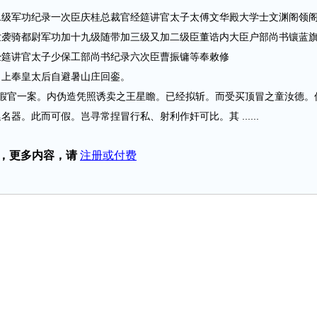
军功纪录一次臣庆桂总裁官经筵讲官太子太傅文华殿大学士文渊阁领
世袭骑都尉军功加十九级随带加三级又加二级臣董诰内大臣户部尚书镶蓝
经筵讲官太子少保工部尚书纪录六次臣曹振镛等奉敕修
上奉皇太后自避暑山庄回銮。
官一案。内伪造凭照诱卖之王星瞻。已经拟斩。而受买顶冒之童汝德。
器。此而可假。岂寻常捏冒行私、射利作奸可比。其 ......
，更多内容，请
注册或付费