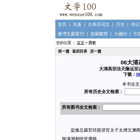
首页
|
先秦
|
古典诗词文
|
历史
|
传记
臺灣文獻叢刊
|
道藏繁體
|
大藏经
|
中
您的位置 ：
首页
>
历史
前一篇
返回目录
后一篇
06大
大清高宗法天隆运至
下载：
0
本书全文
监修总裁官经筵讲官太子太傅文渊阁大
旗满洲都统世袭骑