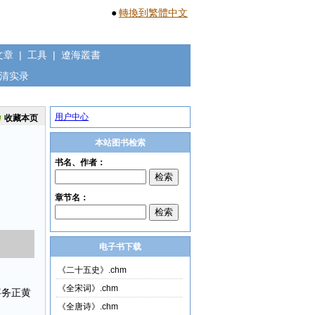
●
轉換到繁體中文
文章
|
工具
|
遼海叢書
清实录
用户中心
收藏本页
本站图书检索
电子书下载
《二十五史》.chm
《全宋词》.chm
事务正黄
《全唐诗》.chm