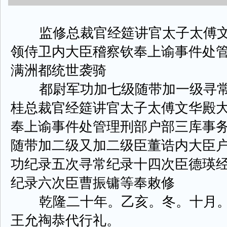
监修总裁官经筵讲官太子太傅文
领侍卫内大臣稽察钦奉上谕事件处
满洲都统世袭骑
都尉军功加七级随带加一级寻常
桂总裁官经筵讲官太子太傅文华殿
奉上谕事件处管理刑部户部三库事
随带加二级又加二级臣董诰内大臣
功纪录五次寻常纪录十四次臣德瑛
纪录六次臣曹振镛等奉敕修
乾隆二十年。乙亥。冬。十月。
王允祹恭代行礼。