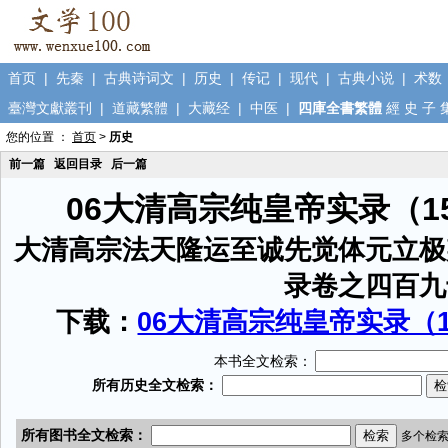
首页
|
先秦
|
古典诗词文
|
历史
|
传记
|
现代
|
古典小说
|
术数
臺灣文獻叢刊
|
道藏繁體
|
大藏经
|
中医
|
四庫全書繁體
經
史
子
您的位置 ：
首页
>
历史
前一篇
返回目录
后一篇
06大清高宗纯皇帝实录（1
大清高宗法天隆运至诚先觉体元立极
录卷之四百九
下载：
06大清高宗纯皇帝实录（15
本书全文检索：