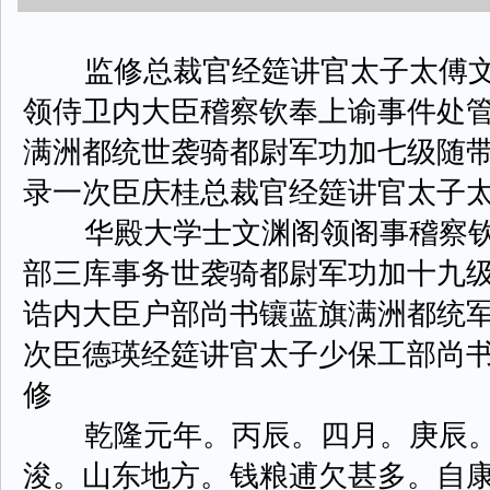
监修总裁官经筵讲官太子太傅文
领侍卫内大臣稽察钦奉上谕事件处
满洲都统世袭骑都尉军功加七级随
录一次臣庆桂总裁官经筵讲官太子
华殿大学士文渊阁领阁事稽察钦
部三库事务世袭骑都尉军功加十九
诰内大臣户部尚书镶蓝旗满洲都统
次臣德瑛经筵讲官太子少保工部尚
修
乾隆元年。丙辰。四月。庚辰。
浚。山东地方。钱粮逋欠甚多。自