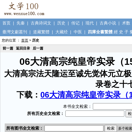
首页
|
先秦
|
古典诗词文
|
历史
|
传记
|
现代
|
古典小说
|
术数
臺灣文獻叢刊
|
道藏繁體
|
大藏经
|
中医
|
四庫全書繁體
經
史
子
您的位置 ：
首页
>
历史
前一篇
返回目录
后一篇
06大清高宗纯皇帝实录（1
大清高宗法天隆运至诚先觉体元立极
录卷之十
下载：
06大清高宗纯皇帝实录（15
本书全文检索：