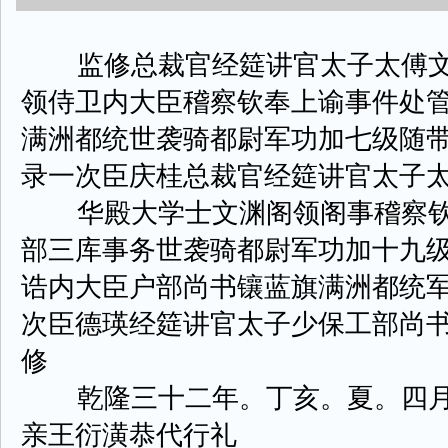
监修总裁官经筵讲官太子太傅文
领侍卫内大臣稽察钦奉上谕事件处
满洲都统世袭骑都尉军功加七级随
录一次臣庆桂总裁官经筵讲官太子
华殿大学士文渊阁领阁事稽察钦
部三库事务世袭骑都尉军功加十九
诰内大臣户部尚书镶蓝旗满洲都统
次臣德瑛经筵讲官太子少保工部尚
修
乾隆三十二年。丁亥。夏。四月
亲王衍潢恭代行礼