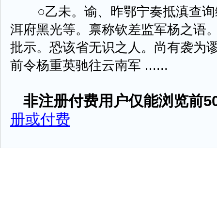
○乙未。谕、昨鄂宁奏抵滇查询
洱府黑光等。禀称钦差监军杨之语
批示。恐该省无识之人。尚有袭为
前令杨重英驰往云南军 ......
非注册付费用户仅能浏览前50
册或付费