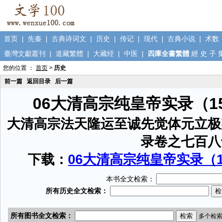
首页
|
先秦
|
古典诗词文
|
历史
|
传记
|
现代
|
古典小说
|
术数
臺灣文獻叢刊
|
道藏繁體
|
大藏经
|
中医
|
四庫全書繁體
經
史
子
您的位置 ：
首页
>
历史
前一篇
返回目录
后一篇
06大清高宗纯皇帝实录（1
大清高宗法天隆运至诚先觉体元立极
录卷之七百八
下载：
06大清高宗纯皇帝实录（15
本书全文检索：