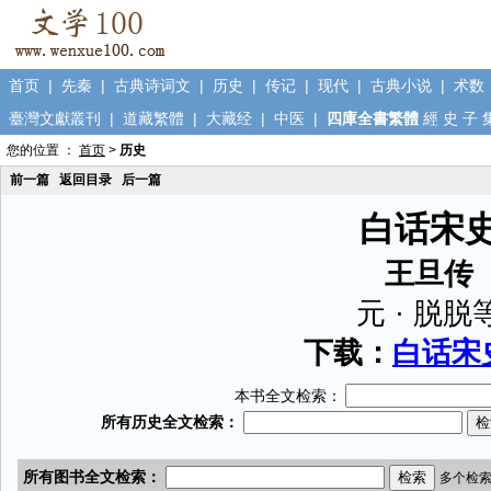
首页
|
先秦
|
古典诗词文
|
历史
|
传记
|
现代
|
古典小说
|
术数
臺灣文獻叢刊
|
道藏繁體
|
大藏经
|
中医
|
四庫全書繁體
經
史
子
您的位置 ：
首页
>
历史
前一篇
返回目录
后一篇
白话宋
王旦传
元 · 脱脱
下载：
白话宋史
本书全文检索：