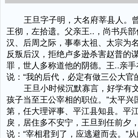
王旦字子明，大名府莘县人。曾
王彻，左拾遗。父亲王..，尚书兵
汉、后周之际，事奉太祖、太宗为
反叛后汉，拒绝卢多逊杀害赵普的
罪，世人多称道他的阴德。王..亲
说：“我的后代，必定有做三公大官
王旦小时候沉默寡言，好学有文才
孩子当至王公宰相的职位。”太平兴国
第，任大理评事、平江县知县。平
戾，居住多不安宁，王旦到任前夕
说：“宰相君到了，应逃避而去。”