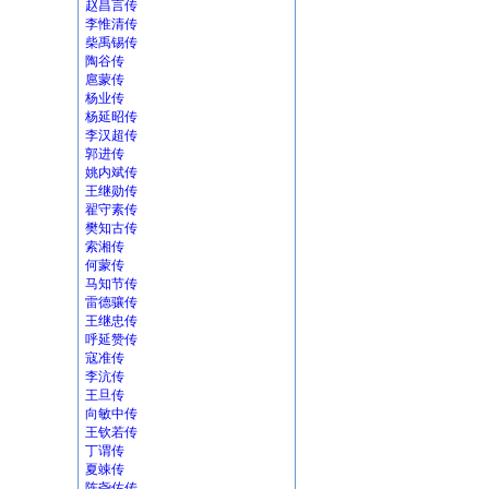
赵昌言传
李惟清传
柴禹锡传
陶谷传
扈蒙传
杨业传
杨延昭传
李汉超传
郭进传
姚内斌传
王继勋传
翟守素传
樊知古传
索湘传
何蒙传
马知节传
雷德骧传
王继忠传
呼延赞传
寇准传
李沆传
王旦传
向敏中传
王钦若传
丁谓传
夏竦传
陈尧佐传