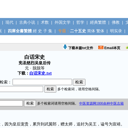
|
现代
|
古典小说
|
术数
|
外国文学
|
哲学
|
經典繁體
|
佛教
|
医
|
四庫全書繁體
經
史
子
集
|
专题：
二十五史
简体
繁体
|
明实录
|
下载本篇txt文件
Email本页
白话宋史
宪圣慈烈吴皇后传
元 · 脱脱等
下载：
白话宋史.txt
检索：
因为皇后宠贵，累升到武翼郎，赠太师，追封为吴王，谥号为宣靖。