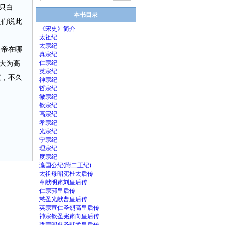
只白
本书目录
人们说此
《宋史》简介
太祖纪
太宗纪
皇帝在哪
真宗纪
大为高
仁宗纪
英宗纪
仪，不久
神宗纪
哲宗纪
徽宗纪
钦宗纪
高宗纪
孝宗纪
光宗纪
宁宗纪
理宗纪
度宗纪
瀛国公纪(附二王纪)
太祖母昭宪杜太后传
章献明肃刘皇后传
仁宗郭皇后传
慈圣光献曹皇后传
英宗宣仁圣烈高皇后传
神宗钦圣宪肃向皇后传