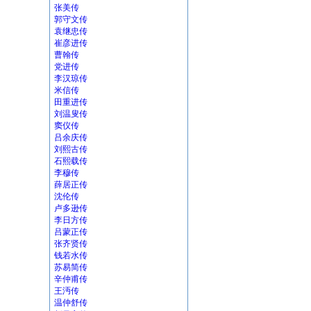
张美传
郭守文传
袁继忠传
崔彦进传
曹翰传
党进传
李汉琼传
米信传
田重进传
刘温叟传
窦仪传
吕余庆传
刘熙古传
石熙载传
李穆传
薛居正传
沈伦传
卢多逊传
李日方传
吕蒙正传
张齐贤传
钱若水传
苏易简传
辛仲甫传
王沔传
温仲舒传