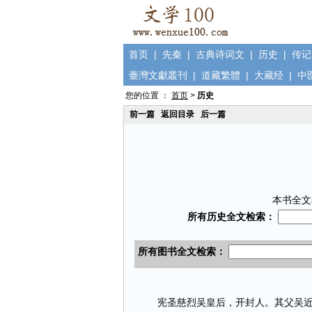
首页
|
先秦
|
古典诗词文
|
历史
|
传记
臺灣文獻叢刊
|
道藏繁體
|
大藏经
|
中
您的位置 ：
首页
>
历史
前一篇
返回目录
后一篇
本书全文
宪圣慈烈吴皇后，开封人。其父吴近，