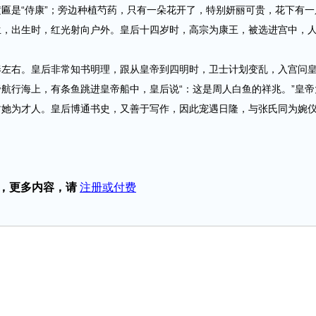
是“侍康”；旁边种植芍药，只有一朵花开了，特别妍丽可贵，花下有一
生，出生时，红光射向户外。皇后十四岁时，高宗为康王，被选进宫中，
右。皇后非常知书明理，跟从皇帝到四明时，卫士计划变乱，入宫问
航行海上，有条鱼跳进皇帝船中，皇后说“：这是周人白鱼的祥兆。”皇帝
封她为才人。皇后博通书史，又善于写作，因此宠遇日隆，与张氏同为婉
，更多内容，请
注册或付费