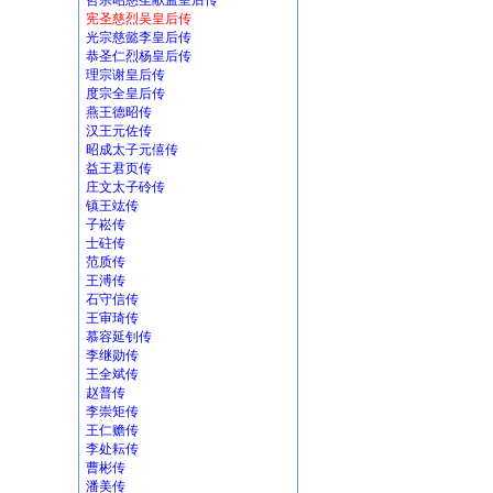
哲宗昭慈圣献孟皇后传
宪圣慈烈吴皇后传
光宗慈懿李皇后传
恭圣仁烈杨皇后传
理宗谢皇后传
度宗全皇后传
燕王德昭传
汉王元佐传
昭成太子元僖传
益王君页传
庄文太子砱传
镇王竑传
子崧传
士砫传
范质传
王溥传
石守信传
王审琦传
慕容延钊传
李继勋传
王全斌传
赵普传
李崇矩传
王仁赡传
李处耘传
曹彬传
潘美传