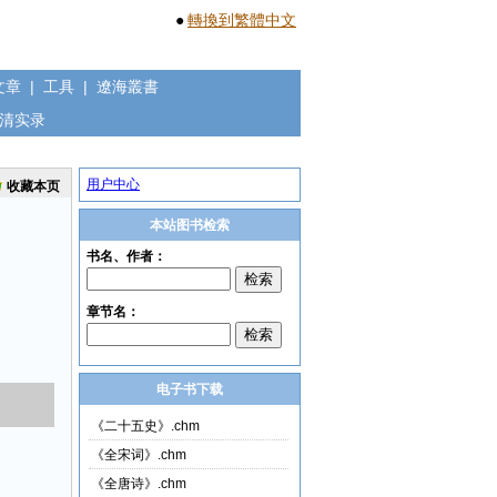
●
轉換到繁體中文
文章
|
工具
|
遼海叢書
清实录
用户中心
收藏本页
本站图书检索
电子书下载
《二十五史》.chm
《全宋词》.chm
《全唐诗》.chm