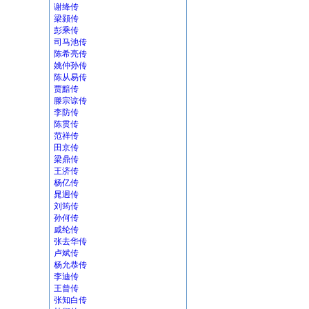
谢绛传
梁颢传
彭乘传
司马池传
陈希亮传
姚仲孙传
陈从易传
贾黯传
滕宗谅传
李防传
陈贯传
范祥传
田京传
梁鼎传
王济传
杨亿传
晁迥传
刘筠传
孙何传
戚纶传
张去华传
卢斌传
杨允恭传
李迪传
王曾传
张知白传