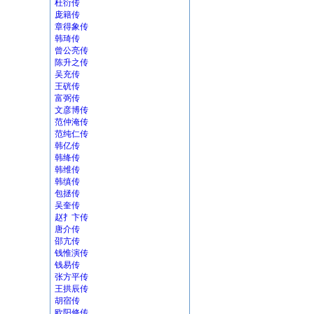
杜衍传
庞籍传
章得象传
韩琦传
曾公亮传
陈升之传
吴充传
王硄传
富弼传
文彦博传
范仲淹传
范纯仁传
韩亿传
韩绛传
韩维传
韩缜传
包拯传
吴奎传
赵扌卞传
唐介传
邵亢传
钱惟演传
钱易传
张方平传
王拱辰传
胡宿传
欧阳修传