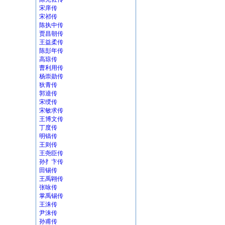
宋庠传
宋祁传
陈执中传
贾昌朝传
王益柔传
陈彭年传
高琼传
曹利用传
杨崇勋传
狄青传
郭逵传
宋绶传
宋敏求传
王博文传
丁度传
明镐传
王则传
王尧臣传
孙扌卞传
田锡传
王禹翶传
张咏传
掌禹锡传
王洙传
尹洙传
孙甫传