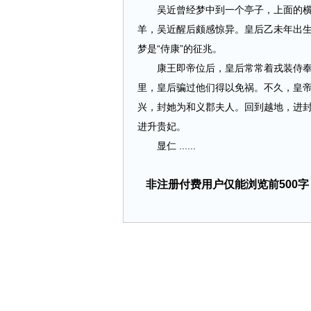
吴近曾经梦中到一个亭子，上面的横匾
羊，吴近醒后颇感惊异。皇后乙未年出
梦是“侍康”的征兆。
康王即帝位后，皇后常常着戎装侍奉左
里，皇后骗过他们得以免祸。不久，皇帝
兴，封她为和义郡夫人。回到越地，进
进升贵妃。
显仁 ......
非注册付费用户仅能浏览前500字